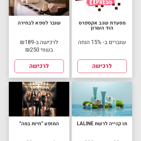
מסעדת שגב אקספרס
שובר לספא לבחירה
הוד השרון
שוברים ב- 15% הנחה
לרכישה ב-₪189
בשווי ₪250
לרכישה
לרכישה
תו קנייה לרשת LALINE
המופע "חיות במה"