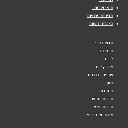
תנאי שימוש
מדיניות פרטיות
אימייל
*
הצהרת נגישות
נושא
*
חדש במועדון
אנא חזרו אלי בקשר ל...
מומלצים
לבית
הודעה
*
אטרקציות
שופינג וצרכנות
מזון
מסעדות
תיירות ונופש
שליחה
תרבות ופנאי
אורח חיים בריא