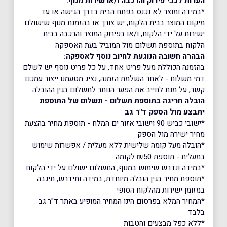
הערות לגבי פירוק והרכבה ו/או שירות מנוף:
*במידה ומוצר לא נכנס בפתח הבית בדרך הגישה או עד
מיקום המוצר בבית הלקוח, יש צורך או בהזמנת מנוף שישולם
ישירות על ידי הלקוח, ו/או בפירוק המוצר והרכבה בבית
הלקוח בתוספת תשלום מול המוביל בעת האספקה
הבהרה חשובה הנוגעת לחיוב נוסף לאספקה:
בהזמנה הכוללת מעל פריט אחד, על כל פריט נוסף יש לשלם
דמי משלוח - לאחר השלמת הזמנה, נציג מטעמנו ייצור עמכם
קשר, על מנת לחייב את הפער הנותר לתשלום בגין ההובלה.
הובלה חריגה בתוספת תשלום - תשלום של התוספת
יתבצע מול הספק ד"ר גב
*ישובי כביש 90 וישובי אזור ים המלח - תוספת מחיר בהצעת
מחיר ישירה מול הספק
*הובלה מעל קומה שלישית ללא מעלית / אפשרות שימוש
במעלית - תוספת ₪50 לקומה.
*במידה ונדרש שימוש במנוף, התשלום ישולם על ידי הלקוח
*תוספת מחיר בגין הובלה מיוחדת, במידה ותידרש, תיגבה
במזומן ישירות מהלקוח הסופי
*המחיר המלא בפרסום הינו המחיר המופיע באתר ד"ר גב
בלבד
*ללא כפל מבצעים והטבות