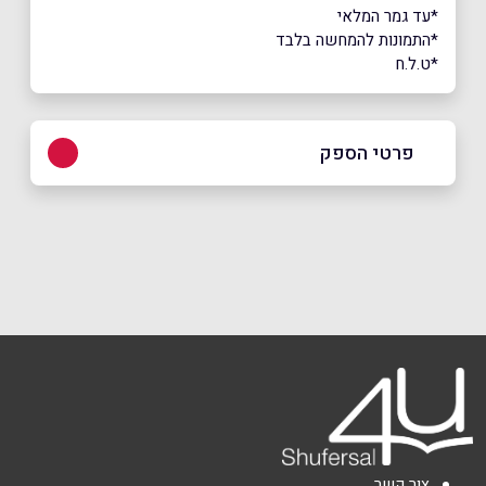
*עד גמר המלאי
*התמונות להמחשה בלבד
*ט.ל.ח
פרטי הספק
03-6032777
באתר
בפייסבוק
באינסטגרם
ביוטיוב
בוואטסאפ
שם מלא
*
טלפון
*
צור קשר