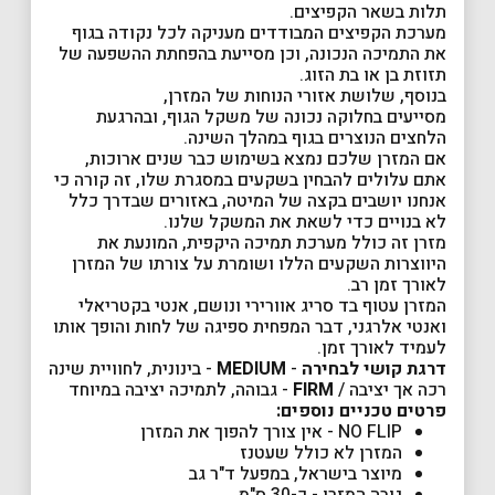
תלות בשאר הקפיצים.
מערכת הקפיצים המבודדים מעניקה לכל נקודה בגוף
את התמיכה הנכונה, וכן מסייעת בהפחתת ההשפעה של
תזוזת בן או בת הזוג.
בנוסף, שלושת אזורי הנוחות של המזרן,
מסייעים בחלוקה נכונה של משקל הגוף, ובהרגעת
הלחצים הנוצרים בגוף במהלך השינה.
אם המזרן שלכם נמצא בשימוש כבר שנים ארוכות,
אתם עלולים להבחין בשקעים במסגרת שלו, זה קורה כי
אנחנו יושבים בקצה של המיטה, באזורים שבדרך כלל
לא בנויים כדי לשאת את המשקל שלנו.
מזרן זה כולל מערכת תמיכה היקפית, המונעת את
היווצרות השקעים הללו ושומרת על צורתו של המזרן
לאורך זמן רב.
המזרן עטוף בד סריג אוורירי ונושם, אנטי בקטריאלי
ואנטי אלרגני, דבר המפחית ספיגה של לחות והופך אותו
לעמיד לאורך זמן.
דרגת קושי לבחירה
-
MEDIUM
- בינונית, לחוויית שינה
רכה אך יציבה /
FIRM
- גבוהה, לתמיכה יציבה במיוחד
פרטים טכניים נוספים:
NO FLIP - אין צורך להפוך את המזרן
המזרן לא כולל שעטנז
מיוצר בישראל, במפעל ד"ר גב
גובה המזרן - כ-30 ס"מ