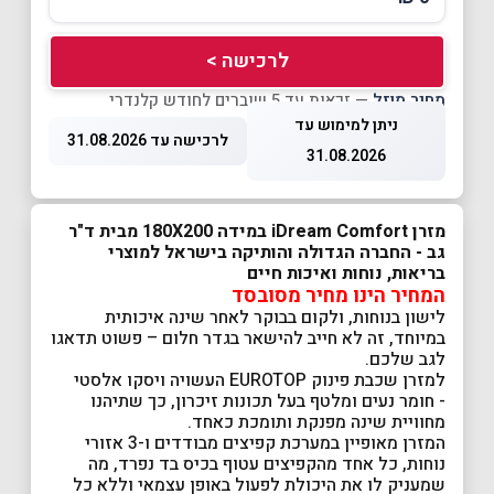
לרכישה >
מחיר מוזל
— זכאות עד 5 שוברים לחודש קלנדרי
ניתן למימוש עד
לרכישה עד 31.08.2026
31.08.2026
מזרן iDream Comfort במידה 180X200 מבית ד"ר
גב - החברה הגדולה והותיקה בישראל למוצרי
בריאות, נוחות ואיכות חיים
המחיר הינו מחיר מסובסד
לישון בנוחות, ולקום בבוקר לאחר שינה איכותית
במיוחד, זה לא חייב להישאר בגדר חלום – פשוט תדאגו
לגב שלכם.
למזרן שכבת פינוק EUROTOP העשויה ויסקו אלסטי
- חומר נעים ומלטף בעל תכונות זיכרון, כך שתיהנו
מחוויית שינה מפנקת ותומכת כאחד.
המזרן מאופיין במערכת קפיצים מבודדים ו-3 אזורי
נוחות, כל אחד מהקפיצים עטוף בכיס בד נפרד, מה
שמעניק לו את היכולת לפעול באופן עצמאי וללא כל