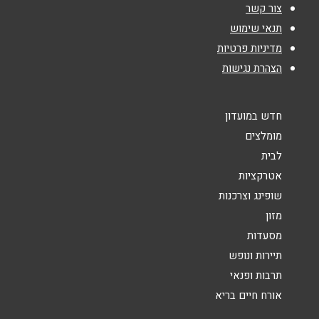
צור קשר
נושא
*
תנאי שימוש
מדיניות פרטיות
אנא חזרו אלי בקשר ל...
הצהרת נגישות
הודעה
*
חדש במועדון
מומלצים
לבית
אטרקציות
שופינג וצרכנות
שליחה
מזון
מסעדות
תיירות ונופש
תרבות ופנאי
אורח חיים בריא