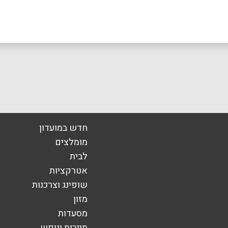
באינסטגרם
חדש במועדון
אימייל
*
מומלצים
לבית
אטרקציות
שופינג וצרכנות
מזון
מסעדות
תיירות ונופש