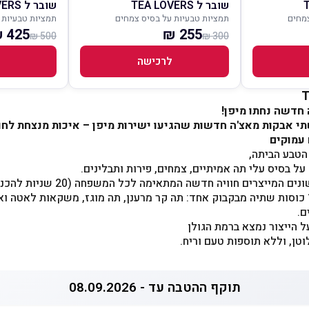
שובר ל TEA LOVERS
שובר ל TEA LOVERS
צמחים
תמציות טבעיות על בסיס צמחים
תמציות טבעיות 
425 ₪
255 ₪
500 ₪
300 ₪
לרכישה
י אבקות מאצ'ה חדשות שהגיעו ישירות מיפן – איכות מנצחת לחו
 עמוקים
הטבע הביתה,
הכנה מהירה וקלה של כ-12 כוסות שתיה מבקבוק אחד: תה קר מרענן, תה מוגז, משקאות לא
ם.
ל הייצור נמצא ברמת הגולן
וטן, וללא תוספות טעם וריח.
תוקף ההטבה עד - 08.09.2026