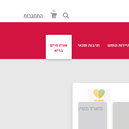
0
התחברות
יירות ונופש
תרבות ופנאי
אורח חיים
בריא