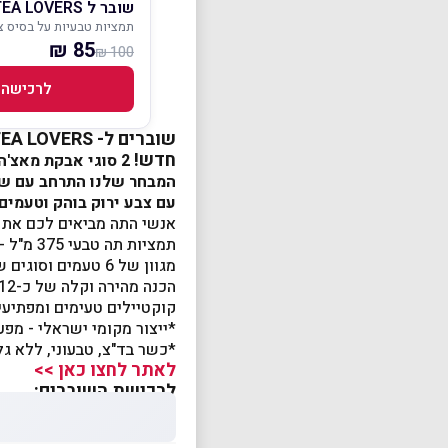
שובר ל TEA LOVERS
תמציות טבעיות על בסיס 
85 ₪
100 ₪
לרכישה
שוברים ל- TEA LOVERS
חדש!
2 סוגי אבקת מאצ'ה חדשה נחתו מיפן!
המבחר שלנו התרחב עם שת
עם צבע ירוק בוהק וטעמים
אנשי התה מביאים לכם את 
תמציות תה טבעי 375 מ"ל - על בסיס עלי תה אמיתיים, צמחים, פירות ותבלינים.
מגוון של 6 טעמים וסוגים שונים המייצרים חוויה חדשה המתאימה לכל המשפחה (20 שניות להכנת משקה).
קוקטיילים טעימים ומפתיעי
*ייצור מקומי ישראלי - מפע
*כשר בד"צ, טבעוני, ללא גל
לאתר לחצו כאן >>
לרכישת השוברים: