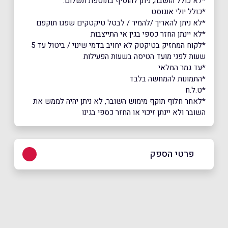
*לא כולל הושבה, ניתן להוסיף בתוספת תשלום.
*כולל יולי אוגוסט
*לא ניתן להאריך /להמיר / לבטל טיקטקים שפגו תוקפם
*לא יינתן החזר כספי בגין אי התייצבות
*לקוח המחזיק בטיקטק לא יחויב בדמי שינוי / ביטול עד 5
שעות לפני מועד הטיסה בשעות הפעילות
*עד גמר המלאי
*התמונות להמחשה בלבד
*ט.ל.ח
*לאחר חלוף תוקף מימוש השובר, לא ניתן יהיה לממש את
השובר ולא יינתן זיכוי או החזר כספי בגינו
פרטי הספק
*5758
באתר