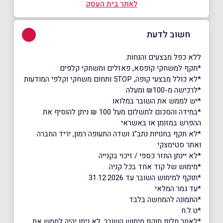
לאתר בית העסק
חשוב לדעת
ללא כפל מבצעים והנחות.
*תקף למשחקי קופסא, פאזלים ומשחקי קלפים
*לא כולל מבצעי קופה, 5TOP ותחום משחקי וקלפי המודעות
*לרכישה מ-₪100 ומעלה
*יש לממש את השובר במלואו
*במידה והסכום לתשלום מעל 100 ₪ ניתן להוסיף את
ההפרש במזומן או באשראי
*לא תקף בחנויות נתב"ג ושדה התעופה רמון, יריד החברה
ואתר סטימצקי
*לא יינתן החזר כספי / זיכוי בקנייה
*מימוש של קוד אחד בכל קניה.
*תוקף למימוש השובר עד 31.12.2026
*עד גמר המלאי
*התמונה להמחשה בלבד
*ט.ל.ח
*לאחר חלוף תוקף מימוש השובר, לא ניתן יהיה לממש את