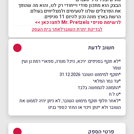
הבצק הוא מתכון סודי וייחודי רק לנו, והוא מה שהופך
את הפרצלים שלנו לטעימים ולמצליחים בעולם.
הרשת בארץ מונה נכון להיום 11 סניפים.
לרשימת סניפי Mr. Pretzels לחצו כאן >>
לבדיקת יתרת השובר
לאתר בית העסק
חשוב לדעת
*לא תקף בסניפים: ירכא, היכל מנורה, ספארי רמת גן ועין
שמר
*תוקף למימוש השובר 31.12.2026
*עד גמר המלאי
*התמונה להמחשה בלבד
*ט.ל.ח
*לאחר חלוף תוקף מימוש השובר, לא ניתן יהיה לממש את
השובר ולא יינתן זיכוי או החזר כספי בגינו
פרטי הספק