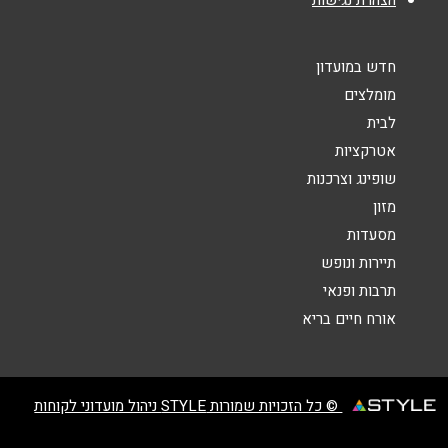
קרית אונו
חדש במועדון
שלמה המלך 37
מומלצים
לבית
שליחה
אטרקציות
גני מודיעין
שופינג וצרכנות
מזון
קניון עזריאלי מודיעין לב העיר 2
מסעדות
תיירות ונופש
חיפה
תרבות ופנאי
אורח חיים בריא
עופר גרנד קניון דרך שמחה גולן 54
04-6205154
© כל הזכויות שמורות STYLE ניהול מועדוני לקוחות
גבעתיים