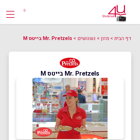
0
דף הבית
>
מזון
>
נשנושים
>
Mr. Pretzels בייטס M
Mr. Pretzels בייטס M