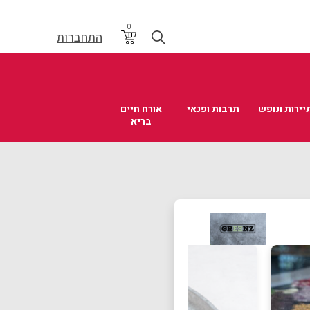
0
התחברות
יירות ונופש
תרבות ופנאי
אורח חיים
בריא