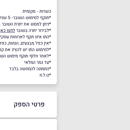
כשרות - מקומית
*תוקף למימוש השובר- 5 שנים.
*ניתן לממש את יתרת השובר ב
*לבירור יתרה בשובר
לחצו כאן
*התו אינו תקף לארוחות עסקיו
*אין כפל מבצעים, הנחות, כפל 
*למימוש התו יש להציג את ק
*לאחר חלוף תוקף מימוש השובר,
*עד גמר המלאי
*התמונה להמחשה בלבד
*ט.ל.ח
פרטי הספק
052-4324321