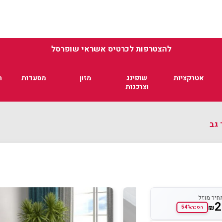
להצטרפות לכרטיס אשראי שופרסל
אטרקציות
שופינג
מזון
מסעדות
ת
וצרכנות
חיר מוזל
2
₪
54%
חסכת