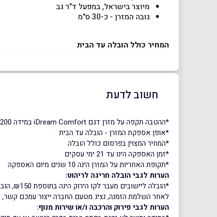
מיוצר בישראל, במפעל ד"ר גב
גובה המזרן - כ-30 ס"מ
המחיר כולל הובלה עד הבית
חשוב לדעת
*ההטבה תקפה על מזרן דגם iDream Comfort במידה 160X200 בלבד
*אופן אספקת המזרן - הובלה עד הבית
*המחיר המצוין בפרסום כולל הובלה
*זמן האספקה הינו עד 21 ימי עסקים
*תקופת האחריות על המזרן הינה 10 שנים מיום האספקה
הערות לגבי הובלה חריגה לריהוט:
*הובלה ליישובים מעבר לקו הירוק הינה בתוספת ₪150, הובלה ליישובי אילת (מאזור שדה בוקר ודרומה) הינה בתוספת ₪500
לאחר השלמת הזמנה, נציג מטעם החברה ייצור עמכם קשר, ע
הערות לגבי פירוק והרכבה ו/או שירות מנוף: