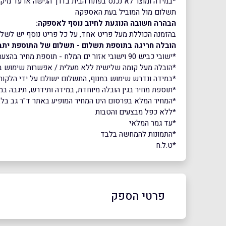
*במידה ומוצר לא נכנס בפתח הבית בדרך הגישה או עד מיקום
תשלום מול המוביל בעת האספקה
הבהרה חשובה הנוגעת לחיוב נוסף לאספקה:
בהזמנה הכוללת מעל פריט אחד, על כל פריט נוסף יש לשלם 
הובלה חריגה בתוספת תשלום - תשלום של התוספת יתב
*ישובי כביש 90 וישובי אזור ים המלח - תוספת מחיר בהצעת מחיר ישירה מול הספק
*הובלה מעל קומה שלישית ללא מעלית / אפשרות שימוש במעלית - 
*במידה ונדרש שימוש במנוף, התשלום ישולם על ידי הלקוח
*תוספת מחיר בגין הובלה מיוחדת, במידה ותידרש, תיגבה במ
*המחיר המלא בפרסום הינו המחיר המופיע באתר ד"ר גב בל
*ללא כפל מבצעים והטבות
*עד גמר המלאי
*התמונות להמחשה בלבד
*ט.ל.ח
פרטי הספק
03-6032777