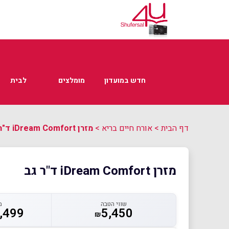
חדש במועדון
מומלצים
לבית
דף הבית
>
אורח חיים בריא
>
מזרן iDream Comfort ד"ר גב
מזרן iDream Comfort ד"ר גב
שווי הטבה
מ
,499
5,450
₪