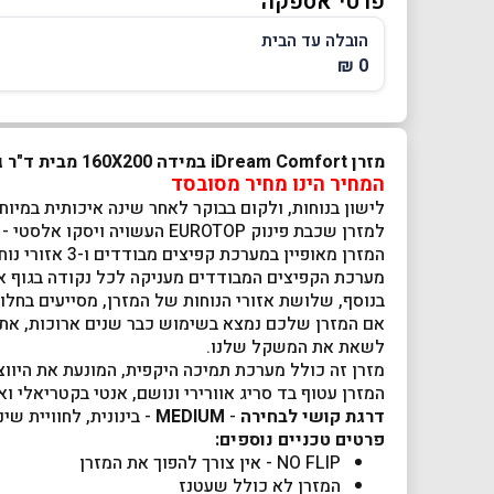
פרטי אספקה
הובלה עד הבית
0 ₪
מזרן iDream Comfort במידה 160X200 מבית ד"ר גב - החברה הגדולה והותיקה בישראל למוצרי בריאות, נוחות ואיכות חיים
המחיר הינו מחיר מסובסד
לישון בנוחות, ולקום בבוקר לאחר שינה איכותית במיו
למזרן שכבת פינוק EUROTOP העשויה ויסקו אלסטי - חומר נעים ומלטף בעל תכונות זיכרון, כך שתיהנו מחוויית שינה מפנקת ותומכת כאחד.
המזרן מאופיין במערכת קפיצים מבודדים ו-3 אזורי נוחות, כל אחד מהקפיצים עטוף בכיס בד נפרד, מה שמעניק לו את היכולת לפעול באופן עצמאי וללא כל תלות בשאר הקפיצים.
מערכת הקפיצים המבודדים מעניקה לכל נקודה בגוף את
בנוסף, שלושת אזורי הנוחות של המזרן, מסייעים בחלו
אם המזרן שלכם נמצא בשימוש כבר שנים ארוכות, אתם 
לשאת את המשקל שלנו.
מזרן זה כולל מערכת תמיכה היקפית, המונעת את היווצ
המזרן עטוף בד סריג אוורירי ונושם, אנטי בקטריאלי ו
דרגת קושי לבחירה
-
MEDIUM
- בינונית, לחוויית שי
פרטים טכניים נוספים:
NO FLIP - אין צורך להפוך את המזרן
המזרן לא כולל שעטנז