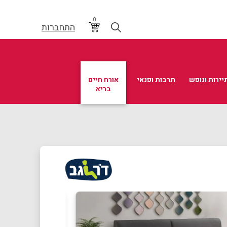
0
התחברות
יירות ונופש
תרבות ופנאי
אורח חיים
בריא