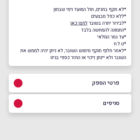
*לא תקף בחגים, חול המועד וימי שבתון
*ללא כפל מבצעים
*לבירור יתרה בשובר
לחצו כאן
*התמונה להמחשה בלבד
*עד גמר המלאי
*ט.ל.ח
*לאחר חלוף תוקף מימוש השובר, לא ניתן יהיה לממש את
השובר ולא יינתן זיכוי או החזר כספי בגינו
פרטי הספק
035443349
סניפים
באתר
בפייסבוק
באינסטגרם
תל אביב
קניון G ניסים אלוני 10