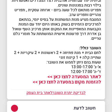
וביתית יחד עם חוויה אורבנית לצד המגדלים ואפשרויות
בילוי רבות בסגנונות שונים.
תפריט מותאם לכל שעה ביום - ארוחה עסקית , תפריט
צהריים ותפריט ערב.
המטבח מציע מנות המשתנות על בסיס יומי, בהתאם
למרכיבים הזמינים בשוק באותו היום יחד עם המנות
הקבועות המאפיינות את המקום אותן מרכיב השף שאול
בן אדרת דרך פרשנות אישית המושתתת על חומרי גלם
טריים.
השובר כולל:
לחם הבית + מנת פתיחה + 2 ראשונות + 2 עיקריות + 2
שתייה קלה + 1 קינוח זוגי
שעות בהם ניתן לממש את השובר:
א'-ג' 13:00-17:00
ד'-ה' 12:00-17:00
לאתר המסעדה לחצו כאן >>
להזמנת מקום במסעדה לחצו כאן >>
לבדיקת יתרת השובר
לאתר בית העסק
חשוב לדעת