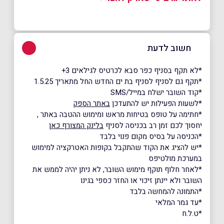
חשוב לדעת
*לא תקף בסניף כפר סבא לכרטיס לגילאים 3+
*תקף גם לסניף לסניף בת ים החדש החל מתאריך 1.5.25
*קוד השובר ישלח במייל/SMS
*לשעות הפעילות יש להתעדכן
באתר הספק
*חתימה על טופס בטיחות מראש ומימוש ההטבה באתר ,
יחסוך לכם זמן רב בכניסה לסניף
בלינק המצורף כאן
*הכניסה על בסיס מקום פנוי בלבד
*יש להציג את הקוד שהתקבל בקופות האטרקציה למימוש
במערכת מולטיפס
*לאחר חלוף תוקף מימוש השובר, לא ניתן יהיה לממש את
השובר ולא יינתן זיכוי או החזר כספי בגינו
*התמונה להמחשה בלבד
*עד גמר המלאי
*ט.ל.ח