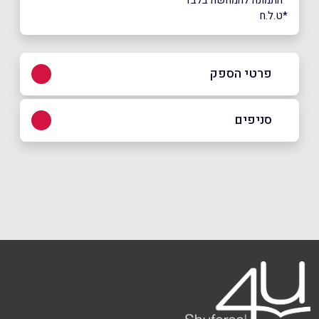
*ט.ל.ח
פרטי הספק
בפייסבוק
סניפים
ראשון לצייון
שם מלא
*
רוטשליד 87
077-938-6213
טלפון
*
אימייל
*