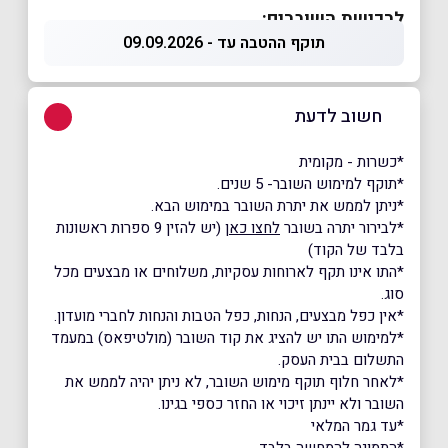
לרכישת השוברים:
תוקף ההטבה עד - 09.09.2026
חשוב לדעת
*כשרות - מקומית
*תוקף למימוש השובר- 5 שנים.
*ניתן לממש את יתרת השובר במימוש הבא.
*לבירור יתרה בשובר
לחצו כאן
(יש להזין 9 ספרות ראשונות
בלבד של הקוד)
*התו אינו תקף לארוחות עסקיות, משלוחים או מבצעים מכל
סוג.
*אין כפל מבצעים, הנחות, כפל הטבות והנחות לחברי מועדון.
*למימוש התו יש להציג את קוד השובר (מולטיפאס) במעמד
התשלום בבית העסק.
*לאחר חלוף תוקף מימוש השובר, לא ניתן יהיה לממש את
השובר ולא יינתן זיכוי או החזר כספי בגינו.
*עד גמר המלאי
*התמונה להמחשה בלבד