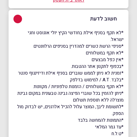
חשוב לדעת
*לא תקף בסניף אילת בחודשי הקיץ יולי אוגוסט וחגי
ישראל.
*סניפי הרשת כשרים למהדרין בסניפים הרלוונטים
*לא תקף במשלוחים
*אין כפל מבצעים
*בכפוף לתקנון אתר ההטבות.
*זמנית לא ניתן לממש שוברים בסניף אילת ודיזינגוף סנטר
*בלבד. A.T / למימוש בדלפק
*לא תקף במשלוחים / הזמנות טלפוניות / מקוונות
*ניתן להזמין בכל שוברי הפיצה גבינה טבעונית במקום גבינת
מוצרלה ללא תוספת תשלום
*לתשומת ליבך, המוצר עלול להכיל אלרגנים, יש לבדוק מול
הספק.
*התמונות להמחשה בלבד
*עד גמר המלאי
*ט.ל.ח