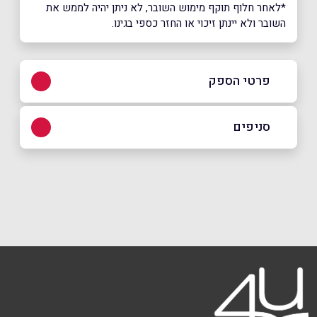
*לאחר חלוף תוקף מימוש השובר, לא ניתן יהיה לממש את
השובר ולא יינתן זיכוי או החזר כספי בגינו.
פרטי הספק
באתר
סניפים
ירושלים
שם מלא
*
דרך חברון 101
02-5321633
טלפון
*
רמת גן
אימייל
*
ז'בוטינסקי 155