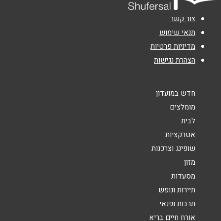
03-6773332
נושא
*
צור קשר
אנא חזרו אלי בקשר ל...
תנאי שימוש
חולון
מדיניות פרטיות
הודעה
*
הצהרת נגישות
פארק עזריאלי הרוקמים 26
03-6702071
חדש במועדון
מומלצים
לבית
רמלה
שליחה
אטרקציות
קניון עזריאלי דוד רזיאל 1
שופינג וצרכנות
08-6532312
מזון
מסעדות
תיירות ונופש
אשדוד
תרבות ופנאי
אורח חיים בריא