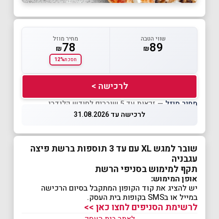
שווי הטבה
מחיר מוזל
78
89
₪
₪
12%
חסכת
לרכישה >
מחיר מוזל
— זכאות עד 5 שוברים לחודש קלנדרי
לרכישה עד 31.08.2026
שובר למגש XL עם עד 3 תוספות ברשת פיצה
עגבניה
תקף למימוש בסניפי הרשת
אופן המימוש:
יש להציג את קוד הקופון המתקבל בסיום הרכישה
במייל או בSMS בקופות בית העסק.
לרשימת הסניפים לחצו כאן >>
לאתר בית העסק