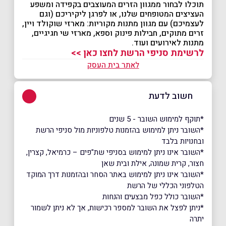
תוכלו לבחור ממגוון הזרים המעוצבים בקפידה ומשפע
העציצים המטופחים שלנו, או לפרגן ליקיריכם (וגם
לעצמיכם) עם מגוון מתנות מקוריות: מארזי שוקולד ויין,
זרים מתוקים, חבילות פינוק וספא, מארזי שי חגיגיים,
מתנות לאירועים ועוד.
לרשימת סניפי הרשת לחצו כאן >>
לאתר בית העסק
חשוב לדעת
*תוקף למימוש השובר - 5 שנים
*השובר ניתן למימוש בהזמנות טלפוניות מול סניפי הרשת
ובחנויות בלבד
*השובר אינו ניתן למימוש בסניפי שת"פים – כרמיאל, קצרין,
חצור, קרית שמונה, אילת ובית שאן
*השובר אינו ניתן למימוש באתר הסחר ובהזמנות דרך המוקד
הטלפוני הכללי של הרשת
*השובר כולל כפל מבצעים והנחות
*ניתן לפצל את השובר למספר רכישות, אך לא ניתן לשמור
יתרה