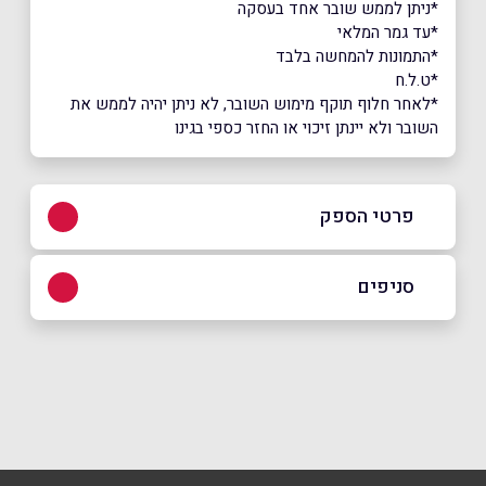
*ניתן לממש שובר אחד בעסקה
*עד גמר המלאי
*התמונות להמחשה בלבד
*ט.ל.ח
*לאחר חלוף תוקף מימוש השובר, לא ניתן יהיה לממש את
השובר ולא יינתן זיכוי או החזר כספי בגינו
פרטי הספק
|
למתקשרים מחו"ל - 972-3-9541700+
סניפים
באתר
בפייסבוק
באינסטגרם
ביוטיוב
קריית גת
אסתר המלכה 11
שם מלא
*
ראשון לציון