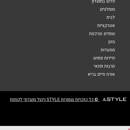
חדש במועדון
הודעה
*
מומלצים
לבית
אטרקציות
שופינג וצרכנות
מזון
מסעדות
שליחה
תיירות ונופש
תרבות ופנאי
אורח חיים בריא
© כל הזכויות שמורות STYLE ניהול מועדוני לקוחות
<