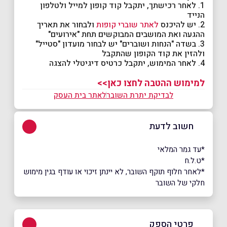
1. לאחר רכישתך, יתקבל קוד קופון למייל ולטלפון
הנייד
2. יש להיכנס
לאתר שוברי קופות
ולבחור את תאריך
ההגעה ואת המושבים המבוקשים תחת "אירועים"
3. בשדה "הנחות ושוברים" יש לבחור מועדון "סטייל"
ולהזין את קוד הקופון שהתקבל
4. לאחר המימוש, יתקבל כרטיס דיגיטלי להצגה
למימוש ההטבה לחצו כאן>>
לבדיקת יתרת השובר
לאתר בית העסק
חשוב לדעת
*עד גמר המלאי
*ט.ל.ח
*לאחר חלוף תוקף השובר, לא יינתן זיכוי או עודף בגין מימוש
חלקי של השובר
פרטי הספק