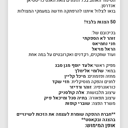
הסיפור האהוב בכל הזמנים מאת האנס כריסטיאן
אנדרסן.
בואו לצלול איתנו להרפתקה חדשה במעמקי המצולות
50
הצגות בלבד
!
בכיכובם של:
זוהר לא הספקתי
חני נחמיאס
הראל מויאל
ועוד שחקנים, רקדנים ואקרובטים על במה אחת
מפיק ראשי:
אלעד יוסף מגן סבג
במאי:
שלומי אלימלך
מחזה ופזמונים:
מיכל קליין
לחנים והפקה מוסיקלית:
חזי שקד
כוראוגרפיה:
זוהר ורדיזר
עיצוב תלבושות:
אלה קולסניק
עיצוב תפאורה:
בתיה סגל ומיכאל פיק
משרד הפצה:
שוברי קופות
**
חברת ההפקה שומרת לעצמה את הזכות לשינויים
בהצגה ובקאסט
**
אופן המימוש: