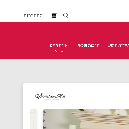
0
התחברות
יירות ונופש
תרבות ופנאי
אורח חיים
בריא