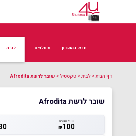
חדש במועדון
מומלצים
לבית
דף הבית
>
לבית
>
טקסטיל
>
שובר לרשת Afrodita
שובר לרשת Afrodita
שווי הטבה
80
100
₪