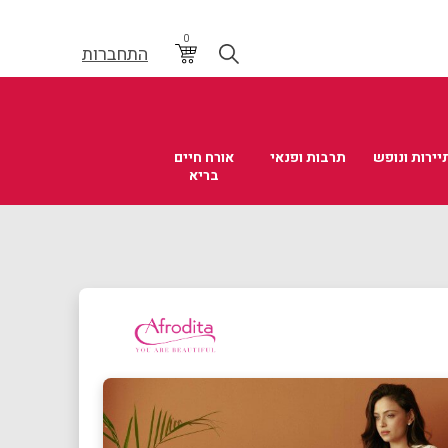
0
התחברות
יירות ונופש
תרבות ופנאי
אורח חיים
בריא