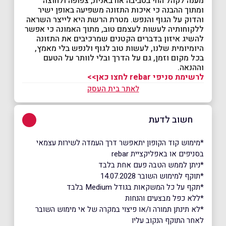
מענה לקהל החי בסביבה אורבאנית, צפופה ולחוצה
ומתוך ההבנה כי איכות התזונה משפיעה באופן ישיר
והדוק על הגוף והנפש. מטרת הרשת היא לייצר השראה
ללקוחותיה לעשות לעצמם טוב, מתוך האמונה כי אפשר
להשיג איזון בדברים הקטנים שמרכיבים את התזונה
היומיומית שלנו, לעשות טוב לגוף ולנפש בלי מאמץ,
בכל מקום וזמן, גם על הדרך ובלי לוותר על הטעם
וההנאה.
לרשימת סניפי rebar לחצו כאן>>
לאתר בית העסק
חשוב לדעת
*מימוש קוד הקופון יתאפשר דרך העמדה לשירות עצמאי
בסניפים או באפליקציית rebar
*ניתן לממש הטבה פעם אחת בלבד
*תוקף למימוש השובר 14.07.2028
*תקף על כל המשקאות בגודל Medium בלבד
*ללא כפל מבצעים והנחות
*לא תינתן תמורה ו/או פיצוי במקרה של אי מימוש השובר
לאחר התוקף הנקוב עליו