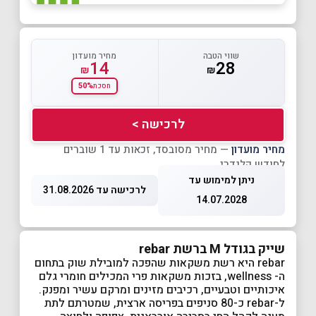
שווי הטבה
מחיר מועדון
14
28
₪
₪
50%
חסכת
לרכישה >
מחיר מועדון
— מחיר מסובסד, זכאות עד 1 שוברים
לחודש קלנדרי
ניתן למימוש עד
לרכישה עד 31.08.2026
14.07.2028
שייק בגודל M
ברשת rebar
rebar היא רשת משקאות שהפכה למובילת שוק בתחום
ה- wellness, בזכות משקאות פרי המכילים חומרי גלם
איכותיים וטבעיים, רכיבים מזינים ומרקם עשיר ומפנק.
ל-rebar כ-80 סניפים בפריסה ארצית, שמטרתם לתת