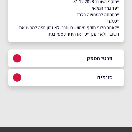
*תוקף השובר 31.12.2028
*עד גמר המלאי
*התמונה להמחשה בלבד
*ט.ל.ח
*לאחר חלוף תוקף מימוש השובר, לא ניתן יהיה לממש את
השובר ולא יינתן זיכוי או החזר כספי בגינו
פרטי הספק
02-5812211
סניפים
ירושלים
שם מלא
*
קניון מלחה ירושלים
02-6795395
טלפון
*