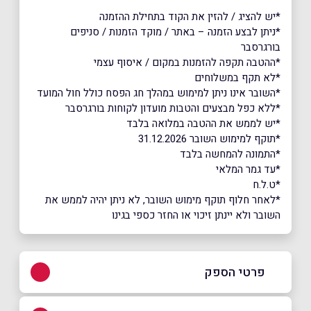
*יש להציג / להזין את הקוד בתחילת ההזמנה
*ניתן לבצע הזמנה – באתר / מוקד הזמנות / סניפים
בורגרסבר
*ההטבה תקפה להזמנות במקום / איסוף עצמי
*לא תקף במשלוחים
*השובר אינו ניתן למימוש במהלך חג הפסח כולל חול המועד
*ללא כפל מבצעים והטבות מועדון לקוחות בורגרסבר
*יש לממש את ההטבה במלואה בלבד
*תוקף למימוש השובר 31.12.2026
*התמונה להמחשה בלבד
*עד גמר המלאי
*ט.ל.ח
*לאחר חלוף תוקף מימוש השובר, לא ניתן יהיה לממש את
השובר ולא יינתן זיכוי או החזר כספי בגינו
פרטי הספק
09-7449844