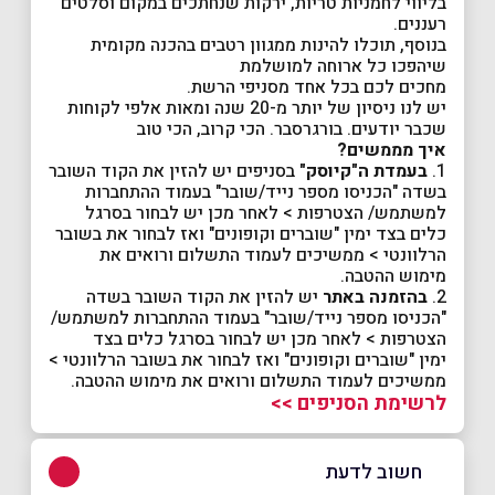
בליווי לחמניות טריות, ירקות שנחתכים במקום וסלטים
רעננים.
בנוסף, תוכלו להינות ממגוון רטבים בהכנה מקומית
שיהפכו כל ארוחה למושלמת
מחכים לכם בכל אחד מסניפי הרשת.
יש לנו ניסיון של יותר מ-20 שנה ומאות אלפי לקוחות
שכבר יודעים. בורגרסבר. הכי קרוב, הכי טוב
איך מממשים?
1.
בעמדת ה"קיוסק"
בסניפים יש להזין את הקוד השובר
בשדה "הכניסו מספר נייד/שובר" בעמוד ההתחברות
למשתמש/ הצטרפות > לאחר מכן יש לבחור בסרגל
כלים בצד ימין "שוברים וקופונים" ואז לבחור את בשובר
הרלוונטי > ממשיכים לעמוד התשלום ורואים את
מימוש ההטבה.
2.
בהזמנה באתר
יש להזין את הקוד השובר בשדה
"הכניסו מספר נייד/שובר" בעמוד ההתחברות למשתמש/
הצטרפות > לאחר מכן יש לבחור בסרגל כלים בצד
ימין "שוברים וקופונים" ואז לבחור את בשובר הרלוונטי >
ממשיכים לעמוד התשלום ורואים את מימוש ההטבה.
לרשימת הסניפים >>
חשוב לדעת