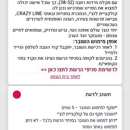
עם סקלת מידות רחבה (38-52), כך שכל אישה יכולה
למצוא את הפריט שמרגיש נכון לה.
קולקציית לוצ’י, הנמכרת בחנויות ובאתר CRAZY LINE,
מביאה פרשנות צעירה, רעננה ואופנתית לטרנדים
העכשוויים.
יחד נוצר עולם אופנה נשי, נגיש ומדויק, שמתאים לחיים
עצמם - מהבוקר ועד הערב.
אופן מימוש השובר:
1. לאחר רכישת השובר, יתקבל קוד הטבה לטלפון הנייד
ולמייל
2. בהגיעכם לקופה בסניפי הרשת הציגו את הקוד בפני
הקופאי/ת
לרשימת סניפי הרשת לחצו כאן >>
לאתר בית העסק
חשוב לדעת
*תוקף למימוש השובר – 5 שנים
ָ*השובר תקף גם על קולקציית לוצ'י
*ניתן לממש את השובר בסניפי הרשת בלבד - לא ניתן
למימוש באתר הסחר