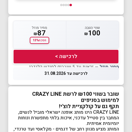
שווי הטבה
מחיר מוזל
87
100
₪
₪
13%
חסכת
לרכישה >
מחיר מוזל
— זכאות עד 5 שוברים לחודש קלנדרי
לרכישה עד 31.08.2026
שובר בשווי ₪100 לרשת CRAZY LINE
למימוש בסניפים
תקף גם על קולקציית לוצ'י!
CRAZY LINE הינו מותג אופנה ישראלי מוביל לנשים,
המחבר בין סטייל עדכני, איכות בלתי מתפשרת ונוחות
יומיומית אמיתית.
המותג מציע מגוון רחב של דגמים - מקלאסי ועד טרנדי,