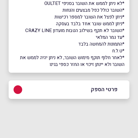
*לא ניתן לממש את השובר בסניפי OULTET
*השובר כולל כפל מבצעים והנחות
*ניתן לפצל את השובר למספר רכישות
*ניתן לממש שובר אחד בלבד בעסקה
ָ*השובר לא תקף בשילוב הטבות מועדון CRAZY LINE
ָָ*עד גמר המלאי
*התמונות להמחשה בלבד
*ט.ל.ח
*לאחר חלוף תוקף מימוש השובר, לא ניתן יהיה לממש את
השובר ולא יינתן זיכוי או החזר כספי בגינו
פרטי הספק
08-9325019
באתר
בפייסבוק
באינסטגרם
בוואטסאפ