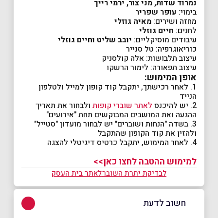
נמרוד שדות, מני צור, ירמי רייך
בימוי:
עופר שפריר
מחזה ושירים:
מאיה גוזלי
לחנים:
חיים גוזלי
עיבודים מוסיקליים:
יובב שליט וחיים גוזלי
כוריאוגרפיה: טל סנייר
עיצוב תלבושות: אלה קולסניק
עיצוב תפאורה: לימור הרשקו
אופן המימוש:
1. לאחר רכישתך, יתקבל קוד קופון למייל ולטלפון
הנייד
2. יש להיכנס
לאתר שוברי קופות
ולבחור את תאריך
ההגעה ואת המושבים המבוקשים תחת "אירועים"
3. בשדה "הנחות ושוברים" יש לבחור מועדון "סטייל"
ולהזין את קוד הקופון שהתקבל
4. לאחר המימוש, יתקבל כרטיס דיגיטלי להצגה
למימוש ההטבה לחצו כאן>>
לבדיקת יתרת השובר
לאתר בית העסק
חשוב לדעת