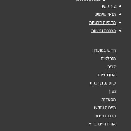
צור קשר
אימייל
*
תנאי שימוש
מדיניות פרטיות
הצהרת נגישות
נושא
*
אנא חזרו אלי בקשר ל...
חדש במועדון
הודעה
*
מומלצים
לבית
אטרקציות
שופינג וצרכנות
מזון
מסעדות
שליחה
תיירות ונופש
תרבות ופנאי
אורח חיים בריא