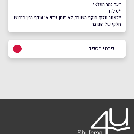
*עד גמר המלאי
*ט.ל.ח
*לאחר חלוף תוקף השובר, לא יינתן זיכוי או עודף בגין מימוש
חלקי של השובר
פרטי הספק
03-7598899
באתר
בפייסבוק
שם מלא
*
טלפון
*