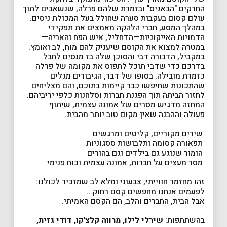
החרקים "הבאגיס" ובזמרת שלהם פרלה, שנשאבים לתוך
עולם קסום בעקבות סערה שחולל בעל המכולת ניסים.
במהלך המסע, חברי הלהקה מאמצים את תפקידי
הדמויות האייקוניות—הדחליל, איש הפח והאריה—
במטרה למצוא את הקוסם שיעניק להם מוח, לב ואומץ.
במקביל, הדבורה דבי והסוכן שלה בז מנסים לחבל
בדרכם כדי שדבי תוכל לתפוס את מקומה של פרלה
כזמרת מובילה. בסופו של דבר, הגיבורים מגלים
שהתכונות שחיפשו כבר קיימות בתוכם, והם מצליחים
לחזור הביתה תוך הפגנת חברות וסלחנות כלפי יריביהם.
המחזה מדגיש מסרים של אמונה עצמית, שיתוף
פעולה וההבנה שאין מקום טוב יותר מהבית.
שירים מקוריים, קליטים ומרגשים
תפאורה קסומה ותלבושות ססגוניות
הומור שנוגע גם בילדים וגם בהורים
מסר מעצים על חברות, אמונה עצמית וכוח פנימי
זהו מחזמר חווייתי, צבעוני ומלא לב שמזכיר לכולנו:
לפעמים אנחנו מחפשים קסם רחוק…
אבל הבית, החברים והלב, הם הקסם האמיתי.
בהשתתפות:
שירלי לילו, מרווה קלצ'קו, דודי גזית,