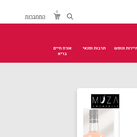
0
התחברות
יירות ונופש
תרבות ופנאי
אורח חיים
בריא