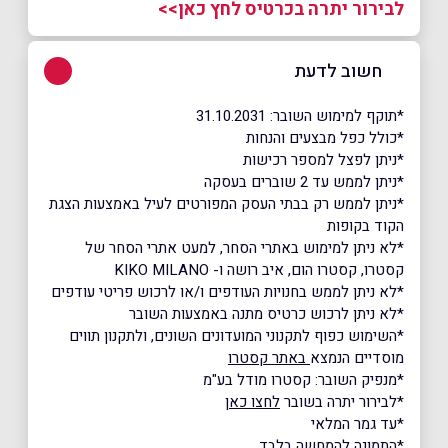
לבירור יתרה בכרטיס לחץ כאן>>
חשוב לדעת
*תוקף למימוש השובר: 31.10.2031
*כולל כפל מבצעים והנחות
*ניתן לפצל למספר רכישות
*ניתן לממש עד 2 שוברים בעסקה
*ניתן לממש רק בבתי העסק המפורטים לעיל באמצעות הצגת
הקוד בקופות
*לא ניתן למימוש באתרי הסחר, למעט אתרי הסחר של
קסטרו, קסטרו הום, איב רושה ו- KIKO MILANO
*לא ניתן לממש בחנויות העודפים ו/או לרכוש פריטי עודפים
*לא ניתן לרכוש כרטיס מתנה באמצעות השובר
*השימוש כפוף לתקנוני המועדונים השונים, ולתקנון תווים
מוסדיים הנמצא
באתר קסטרו
*מנפיק השובר: קסטרו מודל בע"מ
*לבירור יתרה בשובר
לחצו כאן
*עד גמר המלאי
*התמונה להמחשה בלבד