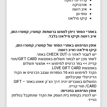
קרולינה למקה
אורבניקה
איב רושה
טופ-טן
קיקו מילאנו
באתרי הסחר ניתן לממש ברשתות: קסטרו, קסטרו הום,
איב רושה וקיקו מילאנו בלבד.
אופן המימוש באתרי הסחר של קסטרו, קסטרו הום,
קיקו מילאנו ואיב רושה:
יש לעבור לאזור ה-CHECK OUT באתר.
לאחר מכן יש לבחור תשלום באמצעות GIFT CARD/תווי
קנייה >> בחר כרטיס למימוש >> אמצעי תשלום
באמצעות LOVE GIFT CARD.
הקוד למימוש הוא 16 הספרות שבגב הכרטיס או הקוד
הדיגיטלי שקיבלתם.
התשלום בשוברים יהיה דרך הצ`ק אאוט באתר – GIFT
CARD/ תווי קנייה.
אופן המימוש בחנויות:
יש להציג בקופות בית העסק את הקוד שהתקבל בטלפון
הנייד.