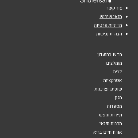
נושא
*
צור קשר
תנאי שימוש
אנא חזרו אלי בקשר ל...
מדיניות פרטיות
הודעה
*
הצהרת נגישות
חדש במועדון
מומלצים
לבית
אטרקציות
שליחה
שופינג וצרכנות
מזון
מסעדות
תיירות ונופש
תרבות ופנאי
אורח חיים בריא