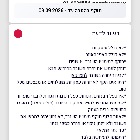
או חייגו למספר: 03-9026556
תוקף ההטבה עד - 08.09.2026
חשוב לדעת
*לא כולל עיסקיות
*לא כולל האפי האוור
*תוקף למימוש השובר- 5 שנים.
*ניתן לממש את יתרת השובר במימוש הבא.
*לבירור יתרה בשובר
לחצו כאן
*התו אינו תקף לארוחות עסקיות, משלוחים או מבצעים מכל
סוג.
*אין כפל מבצעים, הנחות, כפל הטבות והנחות לחברי מועדון.
*למימוש התו יש להציג את קוד השובר (מולטיפאס) במעמד
התשלום בבית העסק.
*לאחר חלוף תוקף מימוש השובר, לא ניתן יהיה לממש את
השובר ולא יינתן זיכוי או החזר כספי בגינו.
*עד גמר המלאי
*התמונה להמחשה בלבד