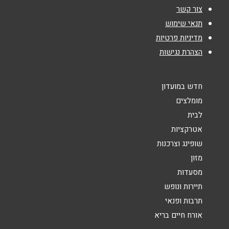
צור קשר
נושא
*
תנאי שימוש
מדיניות פרטיות
אנא חזרו אלי בקשר ל...
הצהרת נגישות
הודעה
*
חדש במועדון
מומלצים
לבית
אטרקציות
שופינג וצרכנות
שליחה
מזון
מסעדות
תיירות ונופש
תרבות ופנאי
אורח חיים בריא