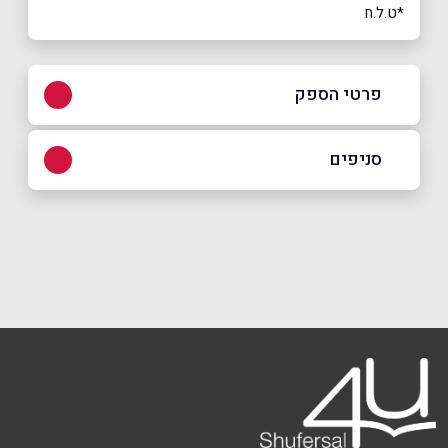
*ט.ל.ח
פרטי הספק
03-9026556
סניפים
בפייסבוק
באינסטגרם
תל אביב
אבן גבירול 20
03-9026556
שם מלא
*
טלפון
*
אימייל
*