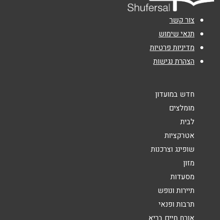
טלפון
*
צור קשר
אימייל
*
תנאי שימוש
מדיניות פרטיות
הצהרת נגישות
נושא
*
אנא חזרו אלי בקשר ל...
חדש במועדון
הודעה
*
מומלצים
לבית
אטרקציות
שופינג וצרכנות
מזון
מסעדות
שליחה
תיירות ונופש
תרבות ופנאי
אורח חיים בריא