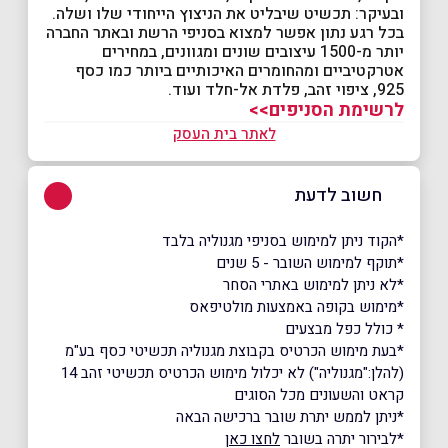
ובעיקר: תכשיט שיבליט את הניצוץ הייחודי שלו ושלה.
בכל רגע נתון אפשר למצוא בסניפי הרשת ובאתר החברה
יותר מ-1500 עיצובים שונים ומגוונים, במחירים
אטרקטיביים ומהחומרים האיכותיים ביותר כמו כסף
925, ציפוי זהב, פלדת אל-חלד ועוד.
לרשימת הסניפים>>
לאתר בית העסק
חשוב לדעת
*הקוד ניתן למימוש בסניפי מגנוליה בלבד
*תוקף למימוש השובר - 5 שנים
*לא ניתן למימוש באתרי הסחר
*מימוש בקופה באמצעות מולטיפאס
* כולל כפל מבצעים
*בעת מימוש הכרטיס בקבוצת מגנוליה תכשיטי כסף בע"מ
(להלן:"מגנוליה") לא יכלול מימוש הכרטיס תכשיטי זהב 14
קראט והשעונים מכל הסוגים
*ניתן לממש יתרת שובר ברכישה הבאה
*לבירור יתרה בשובר
לחצו כאן