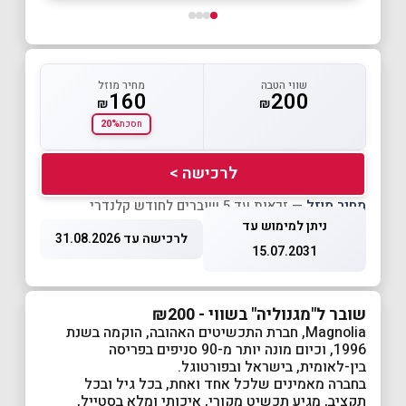
שווי הטבה
מחיר מוזל
160
200
₪
₪
20%
חסכת
לרכישה >
מחיר מוזל
— זכאות עד 5 שוברים לחודש קלנדרי
ניתן למימוש עד
לרכישה עד 31.08.2026
15.07.2031
שובר ל"מגנוליה" בשווי - ₪200
Magnolia, חברת התכשיטים האהובה, הוקמה בשנת
1996, וכיום מונה יותר מ-90 סניפים בפריסה
בין-לאומית, בישראל ובפורטוגל.
בחברה מאמינים שלכל אחד ואחת, בכל גיל ובכל
תקציב, מגיע תכשיט מקורי, איכותי ומלא בסטייל,