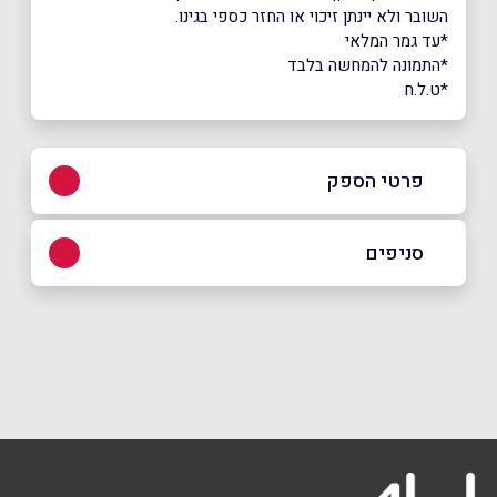
השובר ולא יינתן זיכוי או החזר כספי בגינו.
*עד גמר המלאי
*התמונה להמחשה בלבד
*ט.ל.ח
פרטי הספק
באתר
בפייסבוק
באינסטגרם
סניפים
אשקלון
מרכז מסחרי גלובוס סנטר אשקלון צומת,
שם מלא
*
מבקיעים
08-6672070
טלפון
*
ירושלים