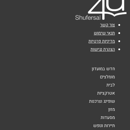
אימייל
*
דרך חברון 101
02-5479090
נושא
*
צור קשר
אנא חזרו אלי בקשר ל...
תנאי שימוש
מדיניות פרטיות
אילת
הודעה
*
הצהרת נגישות
מרכז תיירות, מפלס תחתון
08-9327747
חדש במועדון
מומלצים
לבית
באר שבע
שליחה
אטרקציות
שופינג וצרכנות
מתחם ביג , חיל ההנדסה 1
מזון
08-6430353
מסעדות
תיירות ונופש