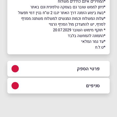
*המחירים אינם כוללים משלוח
*ניתן לממש שובר גם בעסקה טלפונית וגם באתר
*בעת ביצוע הזמנה דרך האתר יגבו 2 ש"ח בגין דמי תפעול
*עלות המשלוח וכמות המגשים למשלוח משתנה מסניף
לסניף, יש להתעדכן מול הסניף הרצוי
* תוקף מימוש השובר 20.07.2029
*התמונה להמחשה בלבד
*עד גמר המלאי
*ט.ל.ח
פרטי הספק
054-9626069
|
03-7479970
סניפים
תל אביב
שם מלא
*
בית אל 12, נווה שרת