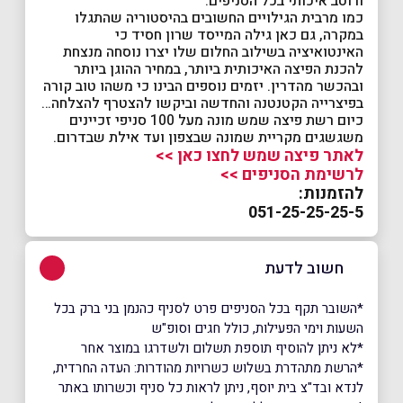
ורוטב איכותי בכל הסניפים.
כמו מרבית הגילויים החשובים בהיסטוריה שהתגלו
במקרה, גם כאן גילה המייסד שרון חסיד כי
האינטואיציה בשילוב החלום שלו יצרו נוסחה מנצחת
להכנת הפיצה האיכותית ביותר, במחיר ההוגן ביותר
ובהכשר מהדרין. יזמים נוספים הבינו כי משהו טוב קורה
בפיצרייה הקטנטנה והחדשה וביקשו להצטרף להצלחה…
כיום רשת פיצה שמש מונה מעל 100 סניפי זכיינים
משגשגים מקריית שמונה שבצפון ועד אילת שבדרום.
לאתר פיצה שמש לחצו כאן >>
לרשימת הסניפים >>
להזמנות:
051-25-25-25-5
חשוב לדעת
*השובר תקף בכל הסניפים פרט לסניף כהנמן בני ברק בכל
השעות וימי הפעילות, כולל חגים וסופ"ש
*לא ניתן להוסיף תוספת תשלום ולשדרגו במוצר אחר
*הרשת מתהדרת בשלוש כשרויות מהודרות: העדה החרדית,
לנדא ובד"צ בית יוסף, ניתן לראות כל סניף וכשרותו באתר