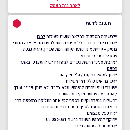
לאתר בית העסק
חשוב לדעת
*לרשימת הסניפים המלאה ושעות פעילות
לחצו
*השוברים יכובדו בכלל סניפי הרשת למעט סניפי פיצה סטורי
בוטיק - קריית אונו, פתח תקווה, רמת השרון, נהריה,גבעת
שמואל ומרכז שפירא
*מרבית סניפי הרשת כשרים למהדרין יש להתעדכן
באתר
הספק
*ניתן לממש במקום / ע"י טייק אווי.
*השובר אינו כולל דמי משלוח
*שוברי שווי ניתנים למימוש מלא בלבד. לא יינתן זיכוי / עודף
/ החזר על מימוש חלקי של השובר
*משלוח במידה וקיים בסניף לפי אזור החלוקה בתוספת דמי
משלוח בהתאם לסניף ממנו מבוצעת ההזמנה.
*אין כפל מבצעים
*תוקף למימוש השובר ברשת 09.08.2031
*התמונות להמחשה בלבד