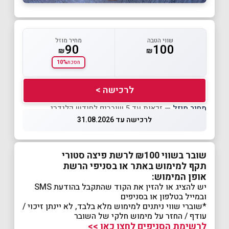
שווי הטבה
מחיר מוזל
90
100
₪
₪
10%
חסכת
לרכישה >
מחיר מוזל
— זכאות עד 5 שוברים לחודש קלנדרי
לרכישה עד 31.08.2026
שובר בשווי ₪100 לרשת פיצה סטורי
תקף למימוש באתר או בסניפי הרשת
אופן המימוש:
יש להציג או להזין את הקוד שהתקבל בהודעת SMS
ובמייל בטלפון או בסניפים
*שוברי שווי ניתנים למימוש מלא בלבד, לא יינתן זיכוי /
עודף / החזר על מימוש חלקי של השובר
לרשימת הסניפים לחצו כאן >>