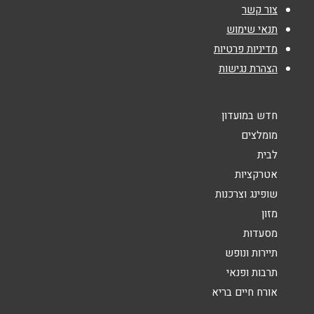
צור קשר
תנאי שימוש
נושא
*
מדיניות פרטיות
הצהרת נגישות
אנא חזרו אלי בקשר ל...
הודעה
*
חדש במועדון
מומלצים
לבית
אטרקציות
שופינג וצרכנות
מזון
שליחה
מסעדות
תיירות ונופש
תרבות ופנאי
אורח חיים בריא