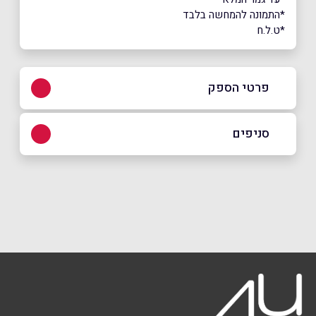
*התמונה להמחשה בלבד
*ט.ל.ח
פרטי הספק
04-6548831
סניפים
בפייסבוק
באינסטגרם
קיבוץ יפעת
השדה 12 - תחנת דלק פז
04-6548831
שם מלא
*
טלפון
*