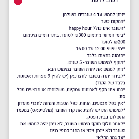
חשוב לדעת
*ניתן לממש עד 4 שוברים בשולחן
*המקום כשר
*השובר אינו כולל happy hour
*בימי חמישי מינימום ₪300 לסועד. ביתר הימים מינימום
₪200 לסועד
*ימי שישי 12:00 עד 16:00
*הזמנה בתאום בלבד.
*תוקף למימוש השובר- 5 שנים.
*ניתן לממש את יתרת השובר במימוש הבא.
*לבירור יתרה בשובר
לחצו כאן
(יש להזין 9 ספרות ראשונות
בלבד של הקוד)
*התו אינו תקף לארוחות עסקיות, משלוחים או מבצעים מכל
סוג.
*אין כפל מבצעים, הנחות, כפל הטבות והנחות לחברי מועדון.
*למימוש התו יש להציג את קוד השובר (מולטיפאס) במעמד
התשלום בבית העסק.
*לאחר חלוף תוקף מימוש השובר, לא ניתן יהיה לממש את
השובר ולא יינתן זיכוי או החזר כספי בגינו.
*עד גמר המלאי