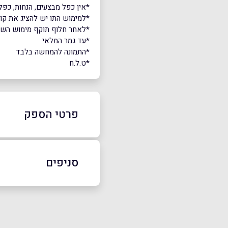
*אין כפל מבצעים, הנחות, כפל 
*למימוש התו יש להציג את ק
*לאחר חלוף תוקף מימוש השובר,
*עד גמר המלאי
*התמונה להמחשה בלבד
*ט.ל.ח
פרטי הספק
03-698-9819
סניפים
באתר
בפייסבוק
קריית אונו
קרית הדובדבן 7
שם מלא
*