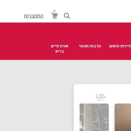
0
התחברות
יירות ונופש
תרבות ופנאי
אורח חיים
בריא