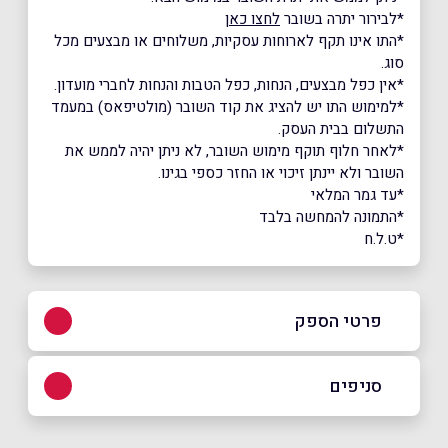
*לבירור יתרה בשובר
לחצו כאן
*התו אינו תקף לארוחות עסקיות, משלוחים או מבצעים מכל
סוג.
*אין כפל מבצעים, הנחות, כפל הטבות והנחות לחברי מועדון.
*למימוש התו יש להציג את קוד השובר (מולטיפאס) במעמד
התשלום בבית העסק.
*לאחר חלוף תוקף מימוש השובר, לא ניתן יהיה לממש את
השובר ולא יינתן זיכוי או החזר כספי בגינו.
*עד גמר המלאי
*התמונה להמחשה בלבד
*ט.ל.ח
פרטי הספק
באתר
בפייסבוק
באינסטגרם
סניפים
אילת