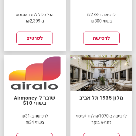
לרכישה ב-₪278
הכל כלול לזוג באוגוסט
בשווי ₪300
ב-₪2,399
לרכישה
לפרטים
מלון 1935 תל אביב
שובר ל-Airmoney
בשווי $10
לרכישה ב-₪1070 לזוג +עיסוי
לרכישה ב-₪31
זוגי+א.בוקר
בשווי ₪34