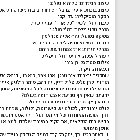
עיצוב אביזרים: טליה אוטולנגי
עיצוב בובות: אופיר צויבל - mimic בובות משחק ותראפיה
הפקה מוסיקלית: עדו קגן
עיבוד קולי לשיר "כל אחד": עמית שקל
מנהל טכני וייצור: בנג'י סולטן
מפיקה בפועל: נהר-אליה מנדלסון
עוזרת במאי ושותפה ליצירה: ויקי בראל
מנהלי חזרות: ארז צמח ורעות רותם
ייעוץ להפקה: איריס רונלי ריקליס
צילום סטילס: רן בירן
תפאורה: זיקית
שחקנים יוצרים: אור טרגן, ארז צמח, גיא רון, דניאל אזו
תודות: קרן פלס, צליל דיין, זיו רהב, סימה רולניק,איתי
מופע ילדים חדש מבית מיומנה לכל המשפחה, סוחף,
ידעתם שאין אף טביעת אצבע דומה בעולם?
וגם אין אף זברה בעולם עם אותם פסים?
כולנו ייחודיים, לכולנו יש כישרונות, יכולות, שמחת 
דרך השפה המיוחדת של מיומנה ועל ידי קאסט מוכשר וו
הכישורים הנפלאים, את הקול המיוחד שלכם, למצוא ו
אופן מימוש:
1. לאחר רכישתך, יתקבל קוד למייל ולטלפון הנייד שלך