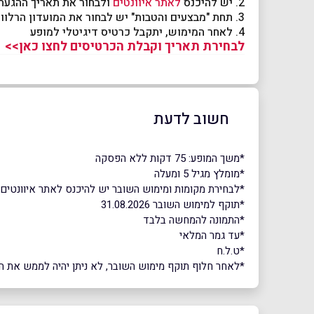
2. יש להיכנס
לאתר איוונטים
ולבחור את תאריך ההגעה
3. תחת "מבצעים והטבות" יש לבחור את המועדון הרלוונטי ולהזין את הקוד שהתקבל
4. לאחר המימוש, יתקבל כרטיס דיגיטלי למופע
לבחירת תאריך וקבלת הכרטיסים לחצו כאן>>
חשוב לדעת
*משך המופע: 75 דקות ללא הפסקה
*מומלץ מגיל 5 ומעלה
*לבחירת מקומות ומימוש השובר יש להיכנס לאתר איוונטים
*תוקף למימוש השובר 31.08.2026
*התמונה להמחשה בלבד
*עד גמר המלאי
*ט.ל.ח
*לאחר חלוף תוקף מימוש השובר, לא ניתן יהיה לממש את השוב