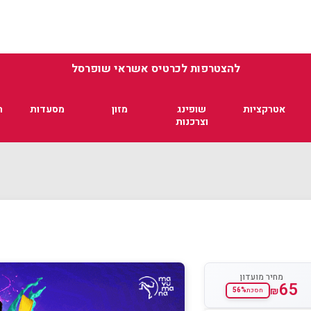
להצטרפות לכרטיס אשראי שופרסל
אטרקציות
שופינג
מזון
מסעדות
ת
וצרכנות
מחיר מועדון
65
₪
56%
חסכת