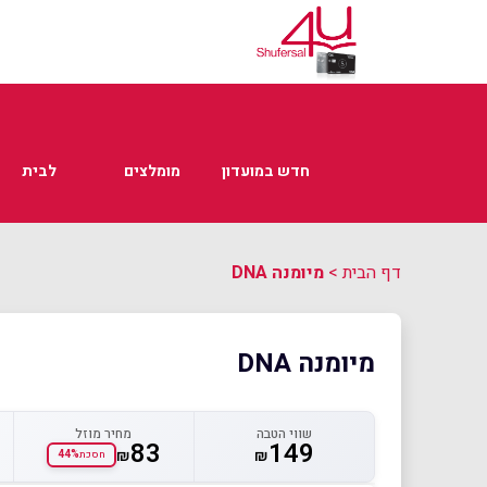
חדש במועדון
מומלצים
לבית
דף הבית
>
מיומנה DNA
מיומנה DNA
שווי הטבה
מחיר מוזל
83
149
₪
₪
44%
חסכת