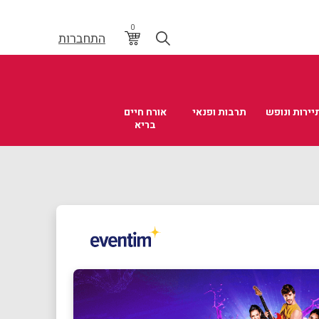
0
התחברות
יירות ונופש
תרבות ופנאי
אורח חיים
בריא