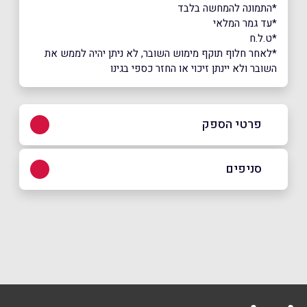
*התמונה להמחשה בלבד
*עד גמר המלאי
*ט.ל.ח
*לאחר חלוף תוקף מימוש השובר, לא ניתן יהיה לממש את
השובר ולא יינתן זיכוי או החזר כספי בגינו
פרטי הספק
באתר
בפייסבוק
סניפים
בת ים
שם מלא
*
בן גוריון 81
077-4101422
טלפון
*