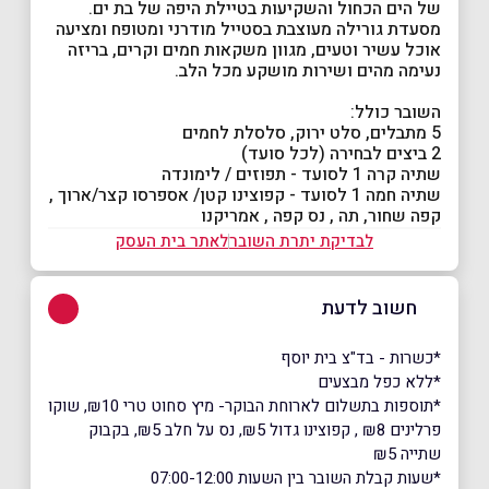
של הים הכחול והשקיעות בטיילת היפה של בת ים.
מסעדת גורילה מעוצבת בסטייל מודרני ומטופח ומציעה
אוכל עשיר וטעים, מגוון משקאות חמים וקרים, בריזה
נעימה מהים ושירות מושקע מכל הלב.
השובר כולל:
5 מתבלים, סלט ירוק, סלסלת לחמים
2 ביצים לבחירה (לכל סועד)
שתיה קרה 1 לסועד - תפוזים / לימונדה
שתיה חמה 1 לסועד - קפוצינו קטן/ אספרסו קצר/ארוך ,
קפה שחור, תה , נס קפה , אמריקנו
לבדיקת יתרת השובר
לאתר בית העסק
חשוב לדעת
*כשרות - בד"צ בית יוסף
*ללא כפל מבצעים
*תוספות בתשלום לארוחת הבוקר- מיץ סחוט טרי ₪10, שוקו
פרלינים ₪8 , קפוצינו גדול ₪5, נס על חלב ₪5, בקבוק
שתייה ₪5
*שעות קבלת השובר בין השעות 07:00-12:00