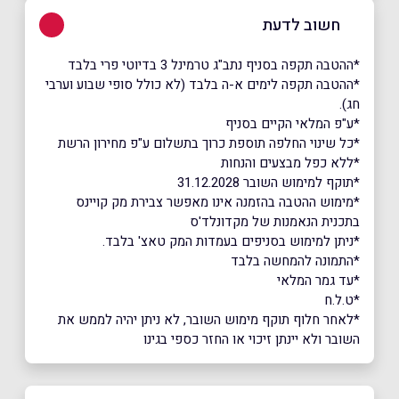
חשוב לדעת
*ההטבה תקפה בסניף נתב"ג טרמינל 3 בדיוטי פרי בלבד
*ההטבה תקפה לימים א-ה בלבד (לא כולל סופי שבוע וערבי
חג).
*ע"פ המלאי הקיים בסניף
*כל שינוי החלפה תוספת כרוך בתשלום ע"פ מחירון הרשת
*ללא כפל מבצעים והנחות
*תוקף למימוש השובר 31.12.2028
*מימוש ההטבה בהזמנה אינו מאפשר צבירת מק קויינס
בתכנית הנאמנות של מקדונלד'ס
*ניתן למימוש בסניפים בעמדות המק טאצ' בלבד.
*התמונה להמחשה בלבד
*עד גמר המלאי
*ט.ל.ח
*לאחר חלוף תוקף מימוש השובר, לא ניתן יהיה לממש את
השובר ולא יינתן זיכוי או החזר כספי בגינו