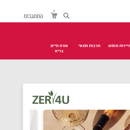
0
התחברות
יירות ונופש
תרבות ופנאי
אורח חיים
בריא