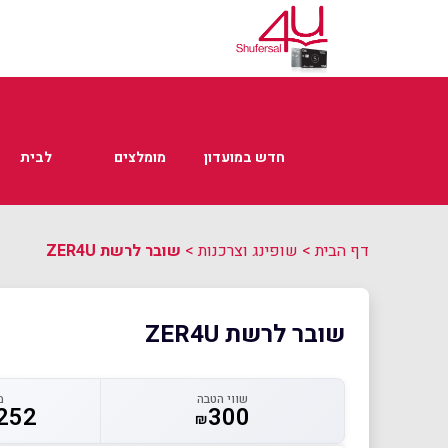
חדש במועדון
מומלצים
לבית
דף הבית
>
שופינג וצרכנות
>
שובר לרשת ZER4U
שובר לרשת ZER4U
שווי הטבה
מ
252
300
₪