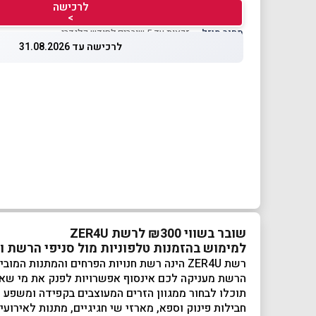
לרכישה
>
מחיר מוזל
— זכאות עד 5 שוברים לחודש קלנדרי
לרכישה עד 31.08.2026
שובר בשווי ₪300 לרשת ZER4U
למימוש בהזמנות טלפוניות מול סניפי הרשת וב
רשת ZER4U הינה רשת חנויות הפרחים והמתנות המובילה בישראל המחזיקה בגאווה מוניטין של שנים.
הרשת מעניקה לכם אינסוף אפשרויות לפנק את מי שאת
תוכלו לבחור ממגוון הזרים המעוצבים בקפידה ומשפע הע
חבילות פינוק וספא, מארזי שי חגיגיים, מתנות לאירועים