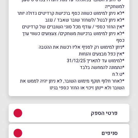
למשחקייה
*לא ניתן למימוש כשווה כסף ברכישת קרדיטים גדולה יותר
*לא ניתן לבטל /לשחזר שובר שאבד / נגנב
*אין החזר כספי / עודף מכל סוגי השוברים של קרדיטים
*לא ניתן למימוש ברכישת משחקים/ צעצועים כשווי ערך
כסף
*ניתן למימוש רק לסניף אליו רכשת את ההטבה
*אין כפל מבצעים והנחות
*למימוש עד לתאריך 31/12/25
*התמונה להמחשה בלבד
*ט.ל.ח
*לאחר חלוף תוקף מימוש השובר, לא ניתן יהיה לממש את
השובר ולא יינתן זיכוי או החזר כספי בגינו
פרטי הספק
054-9764916
סניפים