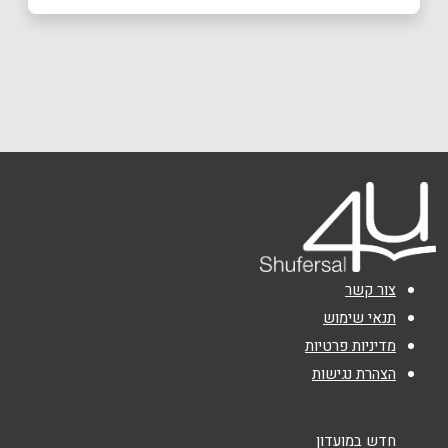
באתר
בפייסבוק
באינסטגרם
כרמיאל
החרושת 15 מתחם גן העיר
054-9764916
שם מלא
*
טלפון
*
אימייל
*
צור קשר
נושא
*
תנאי שימוש
מדיניות פרטיות
אנא חזרו אלי בקשר ל...
הצהרת נגישות
הודעה
*
חדש במועדון