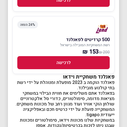
לרכישה
24% הנחה
500 קרדיטים לפאנלנד
רשת המשחקיות המובילה בישראל
153 ₪
200 ₪
לרכישה
פאנלנד משחקיית וידאו
פאנלנד הוקמה ב 2023 מופעלת ומנוהלת על ידי רשת
בתי קולנוע מובילנד.
בפאנלנד אתם משלימים את חווית הבילוי במשחקי
מציאות מדומה, סימולטורים, כדורי סל אלקטרוניים
שולחן הוקי אוויר ועוד מגוון רחב של מכונות משחקים.
המשחקייה פועלת על ידי כרטיס חכם ובאפליקציה
ייעודית tigapo.
במשחקיות שלנו מכונות וידאו, סימולטורים ומכונות
שבהן ניתן לזכות בכרטיסיות/נקודות, אספו