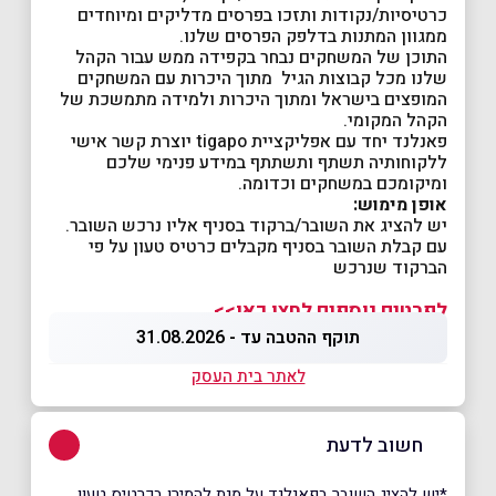
כרטיסיות/נקודות ותזכו בפרסים מדליקים ומיוחדים
ממגוון המתנות בדלפק הפרסים שלנו.
התוכן של המשחקים נבחר בקפידה ממש עבור הקהל
שלנו מכל קבוצות הגיל מתוך היכרות עם המשחקים
המופצים בישראל ומתוך היכרות ולמידה מתמשכת של
הקהל המקומי.
פאנלנד יחד עם אפליקציית tigapo יוצרת קשר אישי
ללקוחותיה תשתף ותשתתף במידע פנימי שלכם
ומיקומכם במשחקים וכדומה.
אופן מימוש:
יש להציג את השובר/ברקוד בסניף אליו נרכש השובר.
עם קבלת השובר בסניף מקבלים כרטיס טעון על פי
הברקוד שנרכש
לפרטים נוספים לחצו כאן>>
תוקף ההטבה עד - 31.08.2026
לאתר בית העסק
חשוב לדעת
*יש להציג השובר בפאנלנד על מנת להמירו בכרטיס טעון