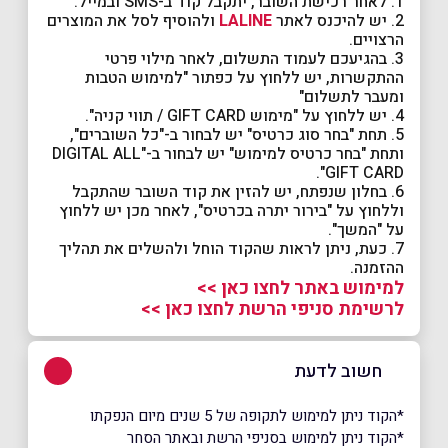
1. לאחר רכישת השובר, יתקבל קוד ב-SMS ובמייל.
2. יש להיכנס לאתר
LALINE
ולהוסיף לסל את המוצרים
הרצויים.
3. בהגיעכם לעמוד התשלום, לאחר מילוי פרטי
ההתקשרות, יש ללחוץ על כפתור "למימוש הטבות
ומעבר לתשלום"
4. יש ללחוץ על "מימוש GIFT CARD / תווי קניה".
5. תחת "בחר סוג כרטיס" יש לבחור ב-"כל השוברים",
ותחת "בחר כרטיס למימוש" יש לבחור ב-"DIGITAL ALL
GIFT CARD".
6. בחלון שנפתח, יש להזין את קוד השובר שהתקבל
וללחוץ על "בירור יתרה בכרטיס", לאחר מכן יש ללחוץ
על "המשך".
7. כעת, ניתן לראות שהקוד הוחל ולהשלים את תהליך
ההזמנה.
למימוש באתר לחצו כאן >>
לרשימת סניפי הרשת לחצו כאן >>
חשוב לדעת
*הקוד ניתן למימוש לתקופה של 5 שנים מיום הנפקתו
*הקוד ניתן למימוש בסניפי הרשת ובאתר הסחר