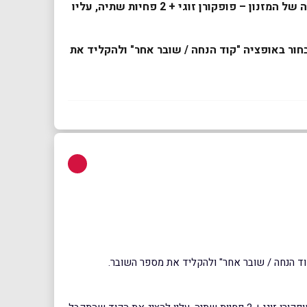
בעת איסוף ההזמנה בעמדות השירות העצמי או בקופות הקולנוע, ייצא ללקוח רק הכרטיסים לסרט. כדי לקבל את ההטבה של המזנון – פופקורן זוגי + 2 פחיות שתיה, עליו
חור באופציה "קוד הנחה / שובר אחר" ולהקליד את
וד הנחה / שובר אחר" ולהקליד את מספר השובר.