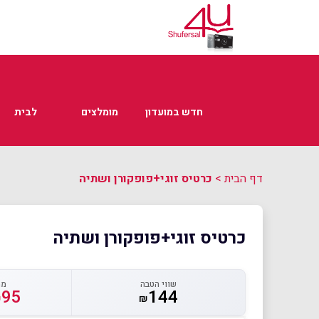
חדש במועדון
מומלצים
לבית
דף הבית
>
כרטיס זוגי+פופקורן ושתיה
כרטיס זוגי+פופקורן ושתיה
שווי הטבה
מח
95
144
₪
₪