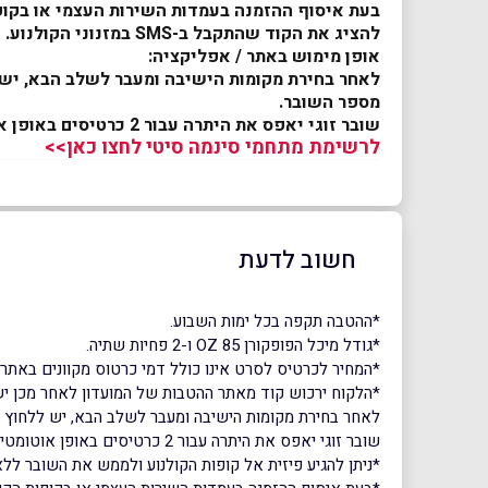
להציג את הקוד שהתקבל ב-SMS במזנוני הקולנוע.
אופן מימוש באתר / אפליקציה:
לאחר בחירת מקומות הישיבה ומעבר לשלב הבא, יש ל
מספר השובר.
שובר זוגי יאפס את היתרה עבור 2 כרטיסים באופן אוטומטי. בשובר יחיד יש לחזור על הפעולה עבור כל שובר בנפרד.
לרשימת מתחמי סינמה סיטי לחצו כאן>>
חשוב לדעת
*ההטבה תקפה בכל ימות השבוע.
*גודל מיכל הפופקורן 85 OZ ו-2 פחיות שתיה.
*המחיר לכרטיס לסרט אינו כולל דמי כרטוס מקוונים באתר 
*הלקוח ירכוש קוד מאתר ההטבות של המועדון לאחר מכן יש
לאחר בחירת מקומות הישיבה ומעבר לשלב הבא, יש ללחוץ ע
שובר זוגי יאפס את היתרה עבור 2 כרטיסים באופן אוטומטי. בשובר יחיד יש לחזור על הפעולה עבור כל שובר בנפרד.
*ניתן להגיע פיזית אל קופות הקולנוע ולממש את השובר לל