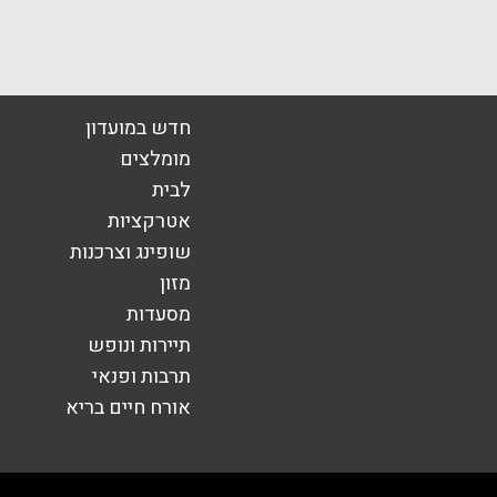
חם רוגובין המחקר 3
מתחם G וייצמן 207
בע
חדרה
אימייל
*
חדש במועדון
יטה 1
MIXX Shopping Center
מומלצים
לבית
אטרקציות
שופינג וצרכנות
מזון
מסעדות
תיירות ונופש
תרבות ופנאי
אורח חיים בריא
שליחה