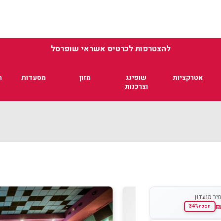
להצטרפות לכרטיס אשראי שופרסל
אטרקציות
שופינג
מזון
מסעדות
ת
וצרכנות
יר מועדון
34%
חסכת