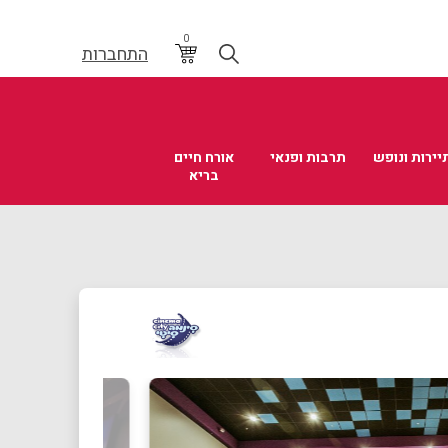
0
התחברות
יירות ונופש
תרבות ופנאי
אורח חיים
בריא