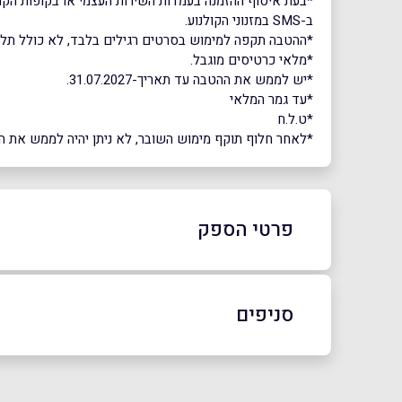
ב-SMS במזנוני הקולנוע.
*ההטבה תקפה למימוש בסרטים רגילים בלבד, לא כולל תלת מימד, VIP, אקספרס, D4, הקרנות מדובבות לרוסית, מופעים והצגות, או הקרנות 
*מלאי כרטיסים מוגבל.
*יש לממש את ההטבה עד תאריך-31.07.2027.
*עד גמר המלאי
*ט.ל.ח
*לאחר חלוף תוקף מימוש השובר, לא ניתן יהיה לממש את השוב
פרטי הספק
סניפים
באתר
רמת השרון
נתניה