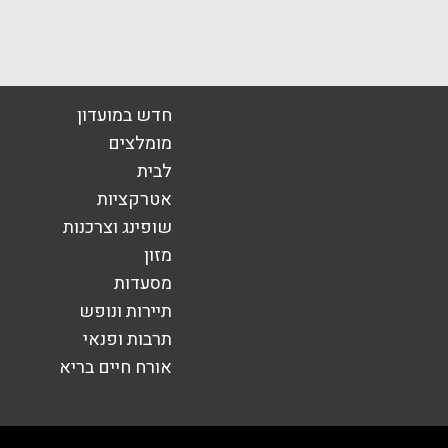
חם רוגובין המחקר 3
מתחם G וייצמן 207
בע
חדרה
אימייל
*
חדש במועדון
יטה 1
MIXX Shopping Center
מומלצים
לבית
אטרקציות
שופינג וצרכנות
מזון
מסעדות
תיירות ונופש
תרבות ופנאי
אורח חיים בריא
שליחה