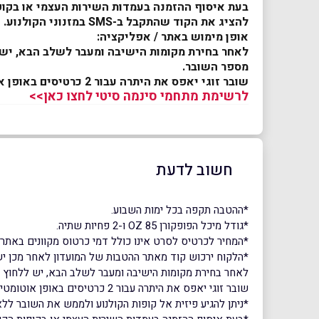
להציג את הקוד שהתקבל ב-SMS במזנוני הקולנוע.
אופן מימוש באתר / אפליקציה:
לאחר בחירת מקומות הישיבה ומעבר לשלב הבא, יש ל
מספר השובר.
שובר זוגי יאפס את היתרה עבור 2 כרטיסים באופן אוטומטי. בשובר יחיד יש לחזור על הפעולה עבור כל שובר בנפרד.
לרשימת מתחמי סינמה סיטי לחצו כאן>>
חשוב לדעת
*ההטבה תקפה בכל ימות השבוע.
*גודל מיכל הפופקורן 85 OZ ו-2 פחיות שתיה.
*המחיר לכרטיס לסרט אינו כולל דמי כרטוס מקוונים באתר 
*הלקוח ירכוש קוד מאתר ההטבות של המועדון לאחר מכן יש
לאחר בחירת מקומות הישיבה ומעבר לשלב הבא, יש ללחוץ ע
שובר זוגי יאפס את היתרה עבור 2 כרטיסים באופן אוטומטי. בשובר יחיד יש לחזור על הפעולה עבור כל שובר בנפרד.
*ניתן להגיע פיזית אל קופות הקולנוע ולממש את השובר לל