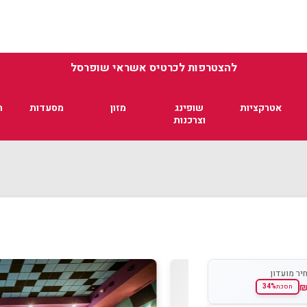
להצטרפות לכרטיס אשראי שופרסל
אטרקציות
שופינג
מזון
מסעדות
ת
וצרכנות
יר מועדון
34%
חסכת