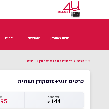
חדש במועדון
מומלצים
לבית
דף הבית
>
כרטיס זוגי+פופקורן ושתיה
כרטיס זוגי+פופקורן ושתיה
שווי הטבה
מח
95
144
₪
₪