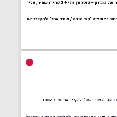
בעת איסוף ההזמנה בעמדות השירות העצמי או בקופות הקולנוע, ייצא ללקוח רק הכרטיסים לסרט. כדי לקבל את ההטבה של המזנון – פופקורן זוגי + 2 פחיות שתיה, עליו
חור באופציה "קוד הנחה / שובר אחר" ולהקליד את
וד הנחה / שובר אחר" ולהקליד את מספר השובר.