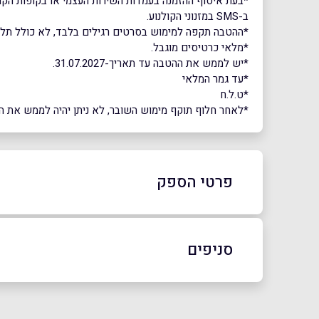
ב-SMS במזנוני הקולנוע.
*ההטבה תקפה למימוש בסרטים רגילים בלבד, לא כולל תלת מימד, VIP, אקספרס, D4, הקרנות מדובבות לרוסית, מופעים והצגות, או הקרנות 
*מלאי כרטיסים מוגבל.
*יש לממש את ההטבה עד תאריך-31.07.2027.
*עד גמר המלאי
*ט.ל.ח
*לאחר חלוף תוקף מימוש השובר, לא ניתן יהיה לממש את השוב
פרטי הספק
סניפים
באתר
רמת השרון
נתניה