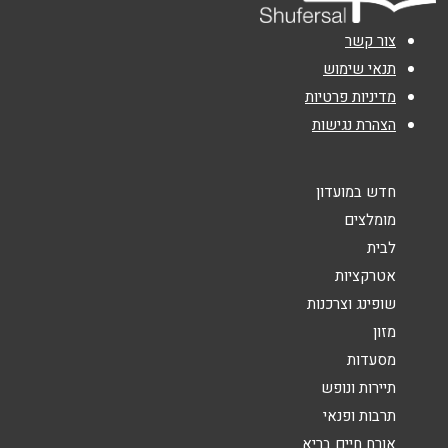
טלפון
*
צור קשר
אימייל
*
תנאי שימוש
מדיניות פרטיות
הצהרת נגישות
נושא
*
אנא חזרו אלי בקשר ל...
חדש במועדון
הודעה
*
מומלצים
לבית
אטרקציות
שופינג וצרכנות
מזון
מסעדות
שליחה
תיירות ונופש
תרבות ופנאי
אורח חיים בריא