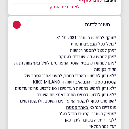
השובר
לחצו כאן>>
לאתר בית העסק
חשוב לדעת
*תוקף למימוש השובר: 31.10.2031
*כולל כפל מבצעים והנחות
*ניתן לפצל למספר רכישות
*ניתן לממש עד 2 שוברים בעסקה
*ניתן לממש רק בבתי העסק המפורטים לעיל באמצעות הצגת
הקוד בקופות
*לא ניתן למימוש באתרי הסחר, למעט אתרי הסחר של
קסטרו, קסטרו הום, איב רושה ו- KIKO MILANO
*לא ניתן לממש בחנויות העודפים ו/או לרכוש פריטי עודפים
*לא ניתן לרכוש כרטיס מתנה באמצעות השובר
*השימוש כפוף לתקנוני המועדונים השונים, ולתקנון תווים
מוסדיים הנמצא
באתר קסטרו
*מנפיק השובר: קסטרו מודל בע"מ
*לבירור יתרה בשובר
לחצו כאן
*עד גמר המלאי