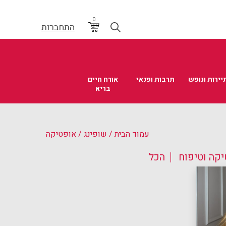
0
התחברות
יירות ונופש
תרבות ופנאי
אורח חיים
בריא
עמוד הבית
/
שופינג
/ אופטיקה
קה וטיפוח
הכל