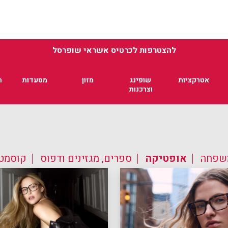
להצטרפות לכרטיס אשראי שופרסל
אטרקציות
שופינג
מזון
מסעדות
ת
וצרכנות
משפחה
אופטיקה
ספרים, מגזינים ודפוס
קוסמטי