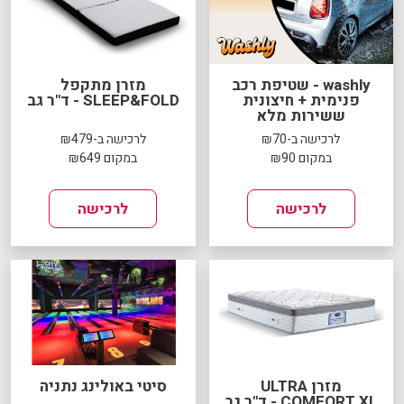
washly - שטיפת רכב
מזרן מתקפל
פנימית + חיצונית
SLEEP&FOLD - ד"ר גב
ששירות מלא
לרכישה ב-₪70
לרכישה ב-₪479
במקום ₪90
במקום ₪649
לרכישה
לרכישה
מזרן ULTRA
סיטי באולינג נתניה
COMFORT XL - ד"ר גב