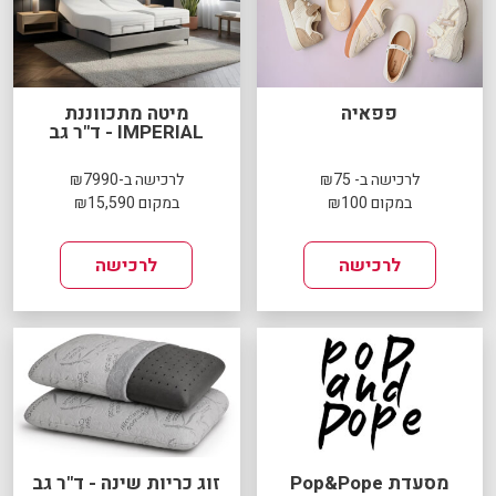
פפאיה
מיטה מתכווננת
IMPERIAL - ד"ר גב
לרכישה ב- ₪75
לרכישה ב-₪7990
במקום ₪100
במקום ₪15,590
לרכישה
לרכישה
מסעדת Pop&Pope
זוג כריות שינה - ד"ר גב