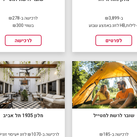
ב-₪3,899
לרכישה ב-₪278
 שבוע
בשווי ₪300
לפרטים
לרכישה
שובר לרשת למטייל
מלון 1935 תל אביב
לרכישה ב-₪185
לרכישה ב-₪1070 לזוג +עיסוי זוגי+א.בוקר