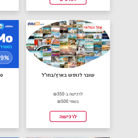
אזל המלאי
שובר לנופש בארץ/בחו"ל
eSIMo
לרכישה ב-₪350
בשווי ₪500
לרכישה