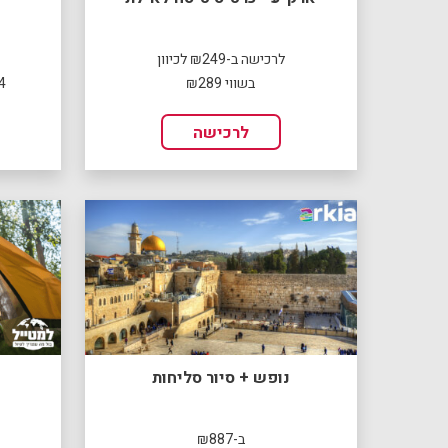
לרכישה ב-₪249 לכיוון
בשווי ₪289
4 לילות,HB לזוג באמצע
לרכישה
נופש + סיור סליחות
ב-₪887