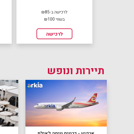
לרכישה ב-₪85
בשווי ₪100
לרכישה
תיירות ונופש
ארקיע - כרטיס טיסה לאילת