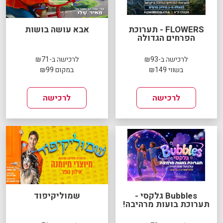
FLOWERS - תערוכת
אבא עושה בושות
הפרחים הגדולה
לרכישה ב-₪93
לרכישה ב-₪71
בשווי ₪149
במקום ₪99
לרכישה
לרכישה
Bubbles גלקסי -
שמוליקיפוד
תערוכת בועות מרהיבה!