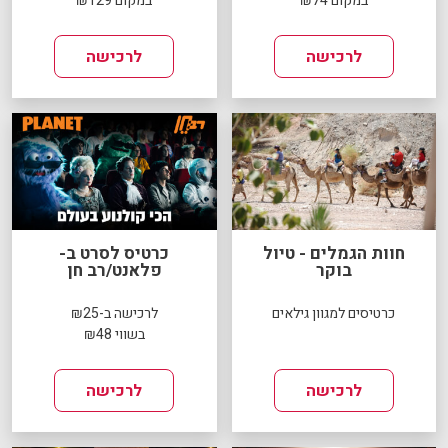
במקום ₪74
במקום ₪129
לרכישה
לרכישה
חוות הגמלים - טיול
כרטיס לסרט ב-
בוקר
פלאנט/רב חן
כרטיסים למגוון גילאים
לרכישה ב-₪25
בשווי ₪48
לרכישה
לרכישה