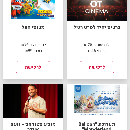
כרטיס יחיד לסרט רגיל
מטוסי העל
לרכישה ב-₪25
לרכישה ב-₪76
בשווי ₪46
בשווי ₪89
לרכישה
לרכישה
תערוכת "Balloon
מופע סטנדאפ - נועם
Wonderland"
אונגר