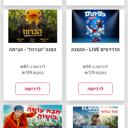
הדרדסים LIVE - ההצגה
הצגה "הברווז" - הבימה
לרכישה ב-₪94
לרכישה ב-₪83
במקום ₪129
במקום ₪109
לרכישה
לרכישה
אזל המלאי