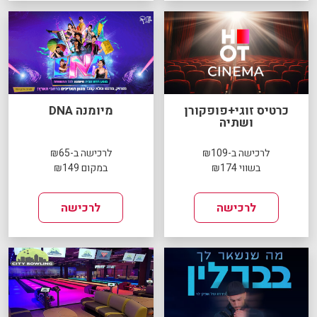
כרטיס זוגי+פופקורן
מיומנה DNA
ושתיה
לרכישה ב-₪109
לרכישה ב-₪65
בשווי ₪174
במקום ₪149
לרכישה
לרכישה