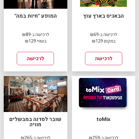
הבאגיס בארץ עוץ
המופע "חיות במה"
לרכישה ב-₪69
לרכישה ב-₪89
במקום ₪129
בשווי ₪129
לרכישה
לרכישה
toMix
שובר לסדנה במבשלים
חוויה
לרכישה ב-₪259
לרכישה ב-₪265