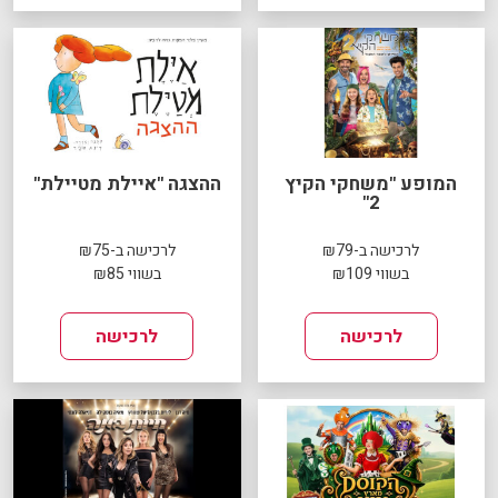
המופע "משחקי הקיץ
ההצגה "איילת מטיילת"
2"
לרכישה ב-₪79
לרכישה ב-₪75
בשווי ₪109
בשווי ₪85
לרכישה
לרכישה