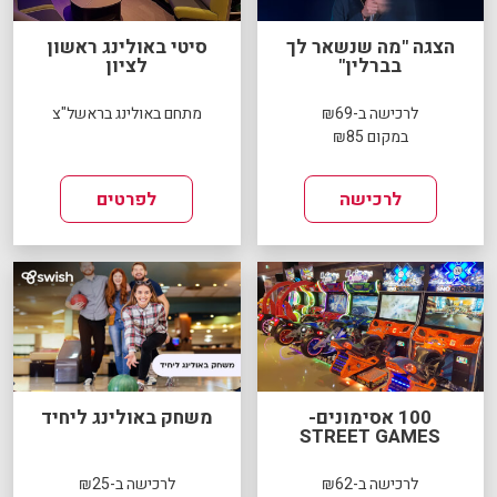
הצגה "מה שנשאר לך
סיטי באולינג ראשון
בברלין"
לציון
לרכישה ב-₪69
מתחם באולינג בראשל"צ
במקום ₪85
לרכישה
לפרטים
100 אסימונים-
משחק באולינג ליחיד
STREET GAMES
לרכישה ב-₪62
לרכישה ב-₪25