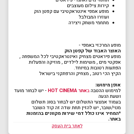
תותחי מים ואתגרי פיראטים
קירות צילום מעוצבים
מופע אמפי אינטראקטיבי עם קפטן הוק
ועוזרו המבולבל
מתחמי משחק ויצירה
מופע המרכזי באמפי -
האוצר האבוד של קפטן הוק
מופע פיראטים מצחיק ואינטראקטיבי לכל המשפחה ,
אפקטי מים , משימות לילדים , מוזיקה והפעלות
הפתעות רטובות במיוחד.
הקיץ הכי רטוב , מצחיק והרפתקני בישראל
אופן מימוש:
למימוש ההטבה
ב
אתר HOT CINEMA
- יש לבחור מועד
ושעת הגעה
בעמוד אמצעי התשלום יש לבחור בסוג תשלום
מנוי/שובר, יש להזין תחת שדה זה קוד השובר
*המחיר אינו כולל דמי שירות מקוונים בהזמנות
באתר.
לאתר בית העסק