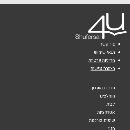
שם מלא
*
טלפון
*
צור קשר
אימייל
*
תנאי שימוש
מדיניות פרטיות
הצהרת נגישות
נושא
*
אנא חזרו אלי בקשר ל...
חדש במועדון
הודעה
*
מומלצים
לבית
אטרקציות
שופינג וצרכנות
מזון