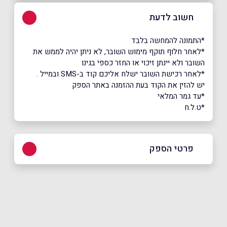
חשוב לדעת
*התמונה להמחשה בלבד
*לאחר חלוף תוקף מימוש השובר, לא ניתן יהיה לממש את
השובר ולא יינתן זיכוי או החזר כספי בגינו
*לאחר רכישת השובר ישלח אליכם קוד ב-SMS ובמייל .
יש להזין את הקוד בעת ההזמנה באתר הספק
*עד גמר המלאי
*ט.ל.ח
פרטי הספק
chen@hotcinema.co.il
|
058-7206846
באתר
בפייסבוק
באינסטגרם