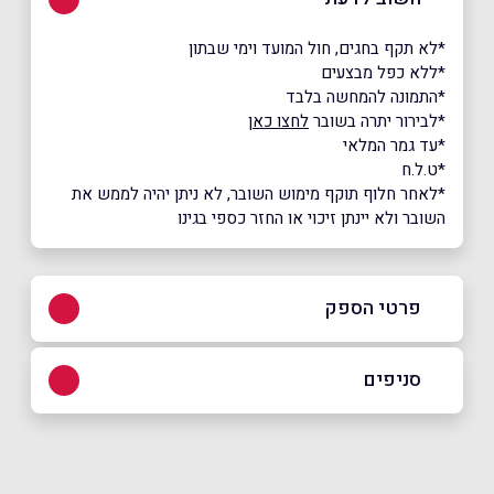
*לא תקף בחגים, חול המועד וימי שבתון
*ללא כפל מבצעים
*התמונה להמחשה בלבד
*לבירור יתרה בשובר
לחצו כאן
*עד גמר המלאי
*ט.ל.ח
*לאחר חלוף תוקף מימוש השובר, לא ניתן יהיה לממש את
השובר ולא יינתן זיכוי או החזר כספי בגינו
פרטי הספק
035443349
סניפים
באתר
בפייסבוק
באינסטגרם
תל אביב
קניון G ניסים אלוני 10