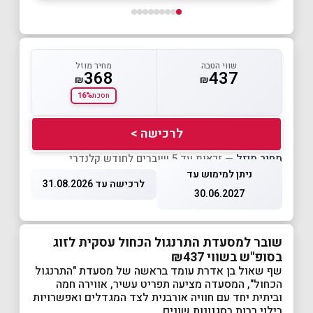
שווי הטבה
מחיר מוזל
368
437
₪
₪
16%
חסכת
לרכישה >
מחיר מוזל
— זכאות עד 5 שוברים לחודש קלנדרי
ניתן למימוש עד
לרכישה עד 31.08.2026
30.06.2027
שובר למסעדת התרנגול הכחול עסקית לזוג
בסופ"ש בשווי ₪437
שף שאול בן אדרת עומד בראשה של מסעדת "התרנגול
הכחול", המסעדה מציעה תפריט עשיר, אווירה חמה
וביתית יחד עם חוויה אורבנית לצד המגדלים ואפשרויות
בילוי רבות בסגנונות שונים.