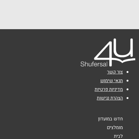
אושילד (קומה 1), עתיר ידע 4
077-2200888
שם מלא
*
טלפון
*
אימייל
*
צור קשר
נושא
*
תנאי שימוש
מדיניות פרטיות
אנא חזרו אלי בקשר ל...
הצהרת נגישות
הודעה
*
חדש במועדון
מומלצים
לבית