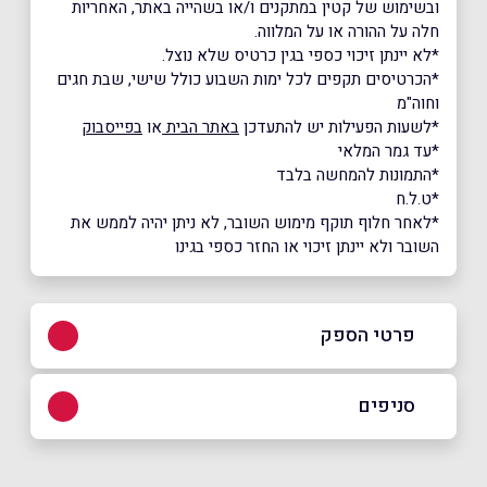
ובשימוש של קטין במתקנים ו/או בשהייה באתר, האחריות
חלה על ההורה או על המלווה.
*לא יינתן זיכוי כספי בגין כרטיס שלא נוצל.
*הכרטיסים תקפים לכל ימות השבוע כולל שישי, שבת חגים
וחוה"מ
*לשעות הפעילות יש להתעדכן
באתר הבית
או
בפייסבוק
*עד גמר המלאי
*התמונות להמחשה בלבד
*ט.ל.ח
*לאחר חלוף תוקף מימוש השובר, לא ניתן יהיה לממש את
השובר ולא יינתן זיכוי או החזר כספי בגינו
פרטי הספק
054-599941
|
077-2200888
סניפים
באתר
בפייסבוק
כפר סבא, אושילנד