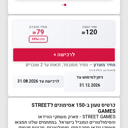
שווי הטבה
מחיר מועדון
79
120
₪
₪
34%
חסכת
לרכישה >
מחיר מועדון
— מחיר מסובסד, זכאות עד 2 שוברים
לחודש קלנדרי
ניתן למימוש עד
לרכישה עד 31.08.2026
31.12.2026
כרטיס טעון ב-150 אסימונים לSTREET
GAMES
STREET GAMES - פארק משחקי הווידאו
והסימולטורים המוביל בישראל. במתחמים שלנו תמצאו
משחקי וידאו מתקדמים, סימולטורים, מכונות פרסים,